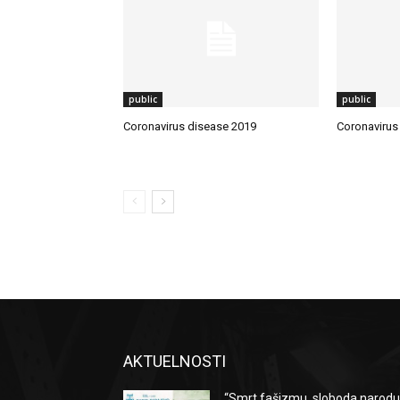
public
public
Coronavirus disease 2019
Coronavirus
AKTUELNOSTI
“Smrt fašizmu, sloboda narodu