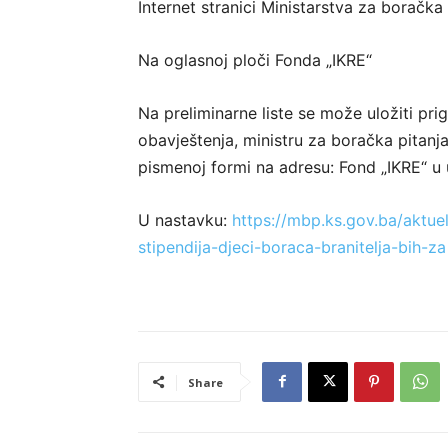
Internet stranici Ministarstva za boračk
Na oglasnoj ploči Fonda „IKRE“
Na preliminarne liste se može uložiti pr
obavještenja, ministru za boračka pitanj
pismenoj formi na adresu: Fond „IKRE“ u ul
U nastavku:
https://mbp.ks.gov.ba/aktue
stipendija-djeci-boraca-branitelja-bih-za
Share