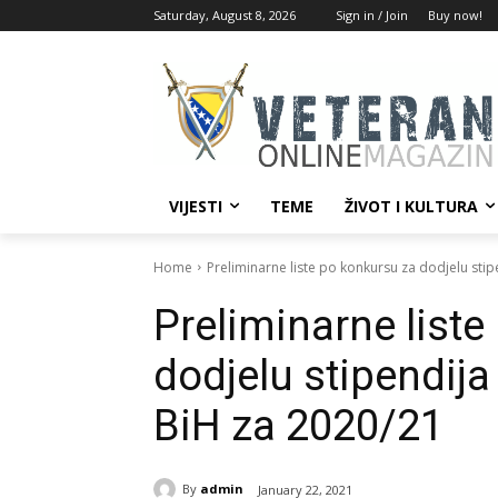
Saturday, August 8, 2026
Sign in / Join
Buy now!
VIJESTI
TEME
ŽIVOT I KULTURA
Home
Preliminarne liste po konkursu za dodjelu stip
Preliminarne list
dodjelu stipendija
BiH za 2020/21
By
admin
January 22, 2021