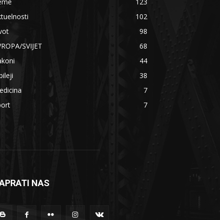
eme
123
tuelnosti
102
vot
98
VROPA/SVIJET
68
akoni
44
bileji
38
edicina
7
ort
7
APRATI NAS