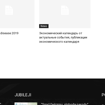
News
 disease 2019
Экономический календарь от
актуальные события, публикации
экономического календаря
JUBILEJI
P
”
“Smrt fašizmu, sloboda narodu”