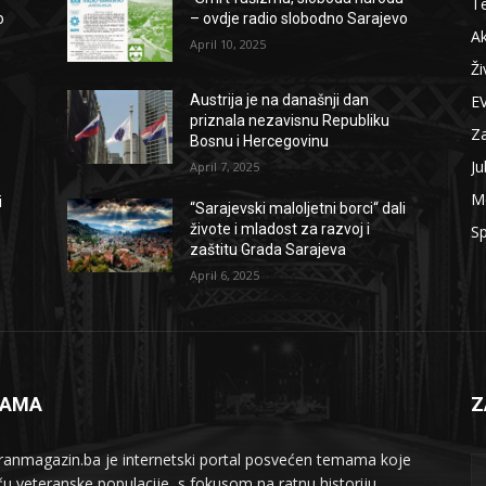
T
o
– ovdje radio slobodno Sarajevo
Ak
April 10, 2025
Ži
E
Austrija je na današnji dan
priznala nezavisnu Republiku
Z
Bosnu i Hercegovinu
Ju
April 7, 2025
M
i
“Sarajevski maloljetni borci“ dali
živote i mladost za razvoj i
Sp
zaštitu Grada Sarajeva
April 6, 2025
NAMA
Z
ranmagazin.ba je internetski portal posvećen temama koje
iču veteranske populacije, s fokusom na ratnu historiju,