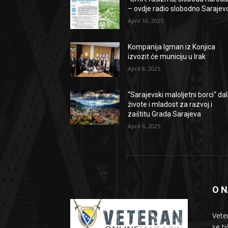
– ovdje radio slobodno Sarajev
April 10, 2025
Kompanija Igman iz Konjica
izvozit će municiju u Irak
April 8, 2025
“Sarajevski maloljetni borci“ dal
živote i mladost za razvoj i
zaštitu Grada Sarajeva
April 6, 2025
O 
Vete
se t