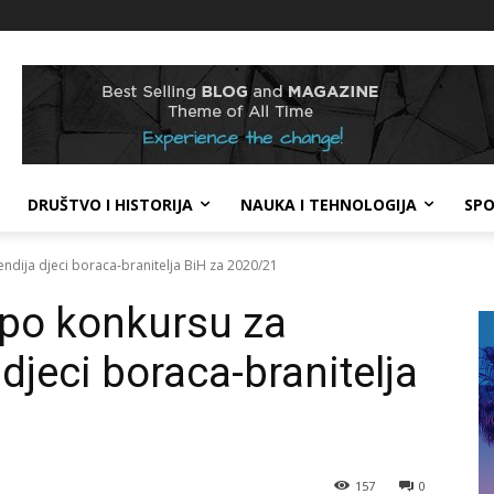
DRUŠTVO I HISTORIJA
NAUKA I TEHNOLOGIJA
SP
endija djeci boraca-branitelja BiH za 2020/21
e po konkursu za
 djeci boraca-branitelja
157
0