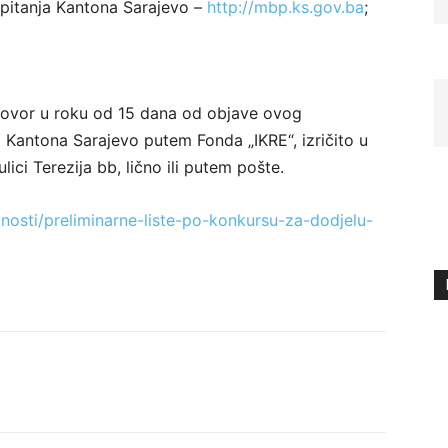
a pitanja Kantona Sarajevo –
http://mbp.ks.gov.ba
;
igovor u roku od 15 dana od objave ovog
a Kantona Sarajevo putem Fonda „IKRE“, izričito u
ici Terezija bb, lično ili putem pošte.
lnosti/preliminarne-liste-po-konkursu-za-dodjelu-