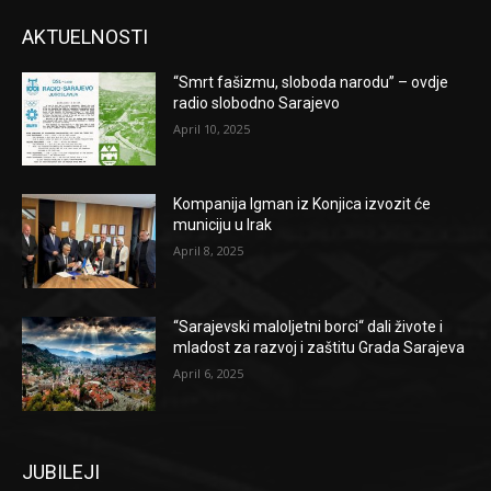
AKTUELNOSTI
“Smrt fašizmu, sloboda narodu” – ovdje
radio slobodno Sarajevo
April 10, 2025
Kompanija Igman iz Konjica izvozit će
municiju u Irak
April 8, 2025
“Sarajevski maloljetni borci“ dali živote i
mladost za razvoj i zaštitu Grada Sarajeva
April 6, 2025
JUBILEJI