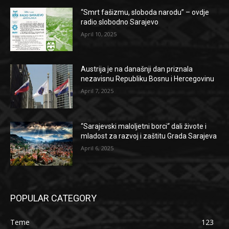
“Smrt fašizmu, sloboda narodu” – ovdje
radio slobodno Sarajevo
April 10, 2025
Austrija je na današnji dan priznala
nezavisnu Republiku Bosnu i Hercegovinu
April 7, 2025
“Sarajevski maloljetni borci“ dali živote i
mladost za razvoj i zaštitu Grada Sarajeva
April 6, 2025
POPULAR CATEGORY
Teme
123