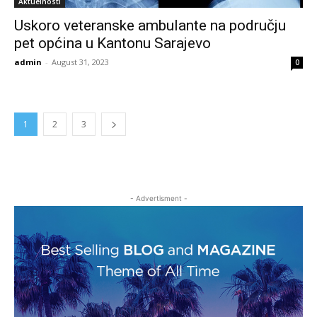
Aktuelnosti
Uskoro veteranske ambulante na području
pet općina u Kantonu Sarajevo
admin
-
August 31, 2023
0
1
2
3
- Advertisment -