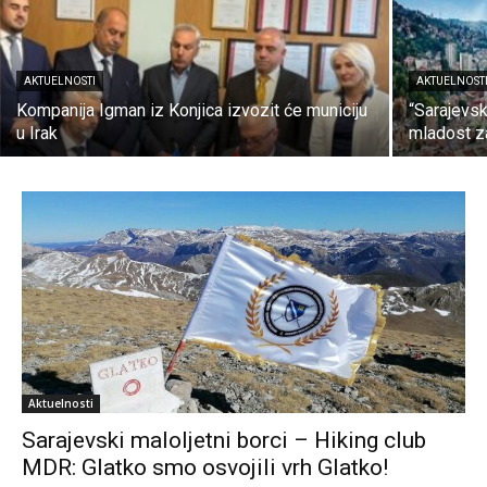
AKTUELNOSTI
AKTUELNOST
Kompanija Igman iz Konjica izvozit će municiju
“Sarajevski
u Irak
mladost za
Aktuelnosti
Sarajevski maloljetni borci – Hiking club
MDR: Glatko smo osvojili vrh Glatko!