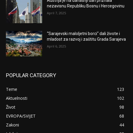
Austrija je na današnji dan priznala
nezavisnu Republiku Bosnu i Hercegovinu
April 7, 2025
“Sarajevski maloljetni borci“ dali živote i
mladost za razvoj i zaštitu Grada Sarajeva
April 6, 2025
POPULAR CATEGORY
Teme
123
Aktuelnosti
102
Život
98
EVROPA/SVIJET
68
Zakoni
44