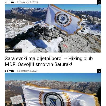
admin
-
February 3, 2024
0
Aktuelnosti
Sarajevski maloljetni borci – Hiking club
MDR: Osvojili smo vrh Baturak!
admin
-
February 3, 2024
0