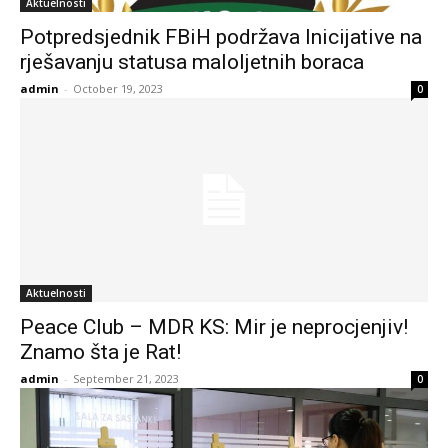
Aktuelnosti
Potpredsjednik FBiH podržava Inicijative na
rješavanju statusa maloljetnih boraca
admin
-
October 19, 2023
0
Aktuelnosti
Peace Club – MDR KS: Mir je neprocjenjiv!
Znamo šta je Rat!
admin
-
September 21, 2023
0