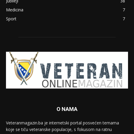
Jubileji
38
Medicina
7
Sport
7
O NAMA
Veteranmagazin.ba je internetski portal posvećen temama
koje se tiču veteranske populacije, s fokusom na ratnu