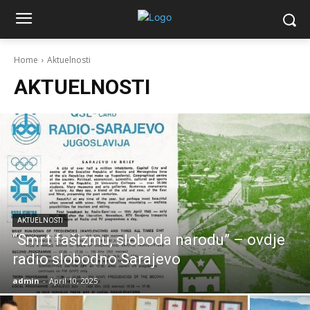
Home
Aktuelnosti
AKTUELNOSTI
AKTUELNOSTI
“Smrt fašizmu, sloboda narodu” – ovdje
radio slobodno Sarajevo
admin
-
April 10, 2025