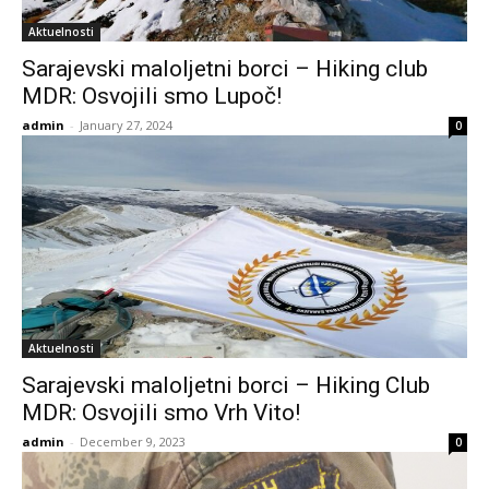
Aktuelnosti
Sarajevski maloljetni borci – Hiking club
MDR: Osvojili smo Lupoč!
admin
-
January 27, 2024
0
Aktuelnosti
Sarajevski maloljetni borci – Hiking Club
MDR: Osvojili smo Vrh Vito!
admin
-
December 9, 2023
0