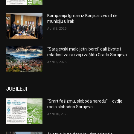
Kompanija Igman iz Konjica izvozit će
municiju u Irak
April 8, 2025
“Sarajevski maloljetni borci“ dali živote i
mladost za razvoj i zaštitu Grada Sarajeva
April 6, 2025
JUBILEJI
“Smrt fašizmu, sloboda narodu” – ovdje
radio slobodno Sarajevo
April 10, 2025