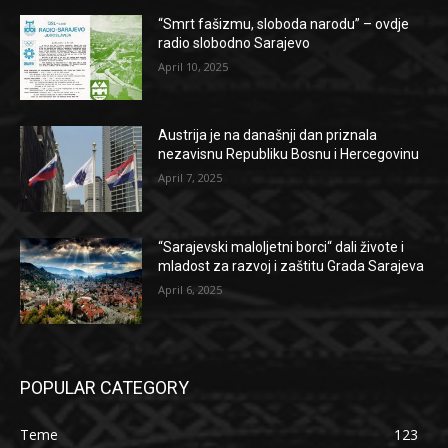
“Smrt fašizmu, sloboda narodu” – ovdje
radio slobodno Sarajevo
April 10, 2025
Austrija je na današnji dan priznala
nezavisnu Republiku Bosnu i Hercegovinu
April 7, 2025
“Sarajevski maloljetni borci“ dali živote i
mladost za razvoj i zaštitu Grada Sarajeva
April 6, 2025
POPULAR CATEGORY
Teme
123