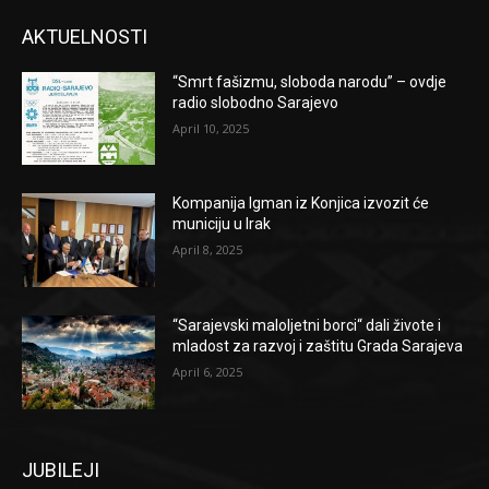
AKTUELNOSTI
“Smrt fašizmu, sloboda narodu” – ovdje
radio slobodno Sarajevo
April 10, 2025
Kompanija Igman iz Konjica izvozit će
municiju u Irak
April 8, 2025
“Sarajevski maloljetni borci“ dali živote i
mladost za razvoj i zaštitu Grada Sarajeva
April 6, 2025
JUBILEJI