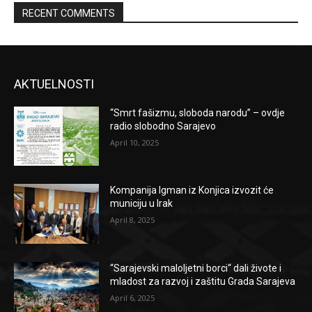
RECENT COMMENTS
AKTUELNOSTI
“Smrt fašizmu, sloboda narodu” – ovdje
radio slobodno Sarajevo
April 10, 2025
Kompanija Igman iz Konjica izvozit će
municiju u Irak
April 8, 2025
“Sarajevski maloljetni borci“ dali živote i
mladost za razvoj i zaštitu Grada Sarajeva
April 6, 2025