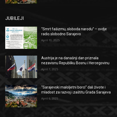
JUBILEJI
“Smrt fašizmu, sloboda narodu” – ovdje
radio slobodno Sarajevo
April 10, 2025
Austrija je na današnji dan priznala
nezavisnu Republiku Bosnu i Hercegovinu
April 7, 2025
“Sarajevski maloljetni borci“ dali živote i
mladost za razvoj i zaštitu Grada Sarajeva
April 6, 2025