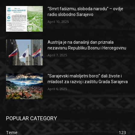
“Smrt fašizmu, sloboda narodu” – ovdje
radio slobodno Sarajevo
April 10, 2025
Austrija je na današnji dan priznala
nezavisnu Republiku Bosnu i Hercegovinu
April 7, 2025
“Sarajevski maloljetni borci“ dali živote i
mladost za razvoj i zaštitu Grada Sarajeva
April 6, 2025
POPULAR CATEGORY
Teme
123