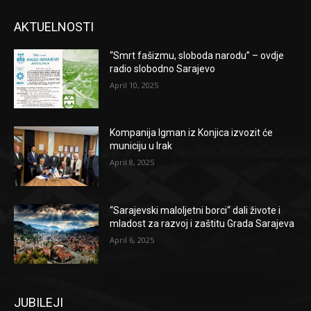
AKTUELNOSTI
“Smrt fašizmu, sloboda narodu” – ovdje
radio slobodno Sarajevo
April 10, 2025
Kompanija Igman iz Konjica izvozit će
municiju u Irak
April 8, 2025
“Sarajevski maloljetni borci“ dali živote i
mladost za razvoj i zaštitu Grada Sarajeva
April 6, 2025
JUBILEJI