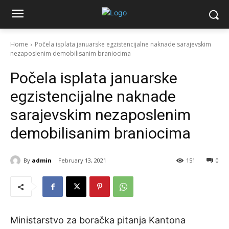
Home
Počela isplata januarske egzistencijalne naknade sarajevskim
nezaposlenim demobilisanim braniocima
Počela isplata januarske
egzistencijalne naknade
sarajevskim nezaposlenim
demobilisanim braniocima
By
admin
February 13, 2021
151
0
Ministarstvo za boračka pitanja Kantona