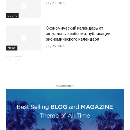
July 29, 2026
public
Экономический календарь от
актуальные события, публикации
экономического календаря
July 25, 2026
News
- Advertisment -