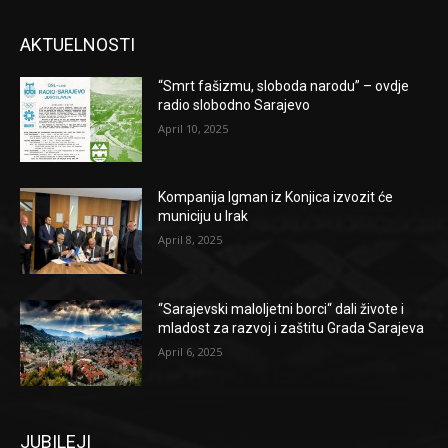
AKTUELNOSTI
“Smrt fašizmu, sloboda narodu” – ovdje
radio slobodno Sarajevo
April 10, 2025
Kompanija Igman iz Konjica izvozit će
municiju u Irak
April 8, 2025
“Sarajevski maloljetni borci“ dali živote i
mladost za razvoj i zaštitu Grada Sarajeva
April 6, 2025
JUBILEJI