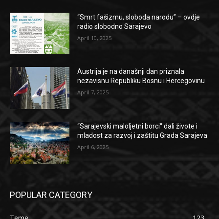
“Smrt fašizmu, sloboda narodu” – ovdje
radio slobodno Sarajevo
April 10, 2025
Austrija je na današnji dan priznala
nezavisnu Republiku Bosnu i Hercegovinu
April 7, 2025
“Sarajevski maloljetni borci“ dali živote i
mladost za razvoj i zaštitu Grada Sarajeva
April 6, 2025
POPULAR CATEGORY
Teme
123