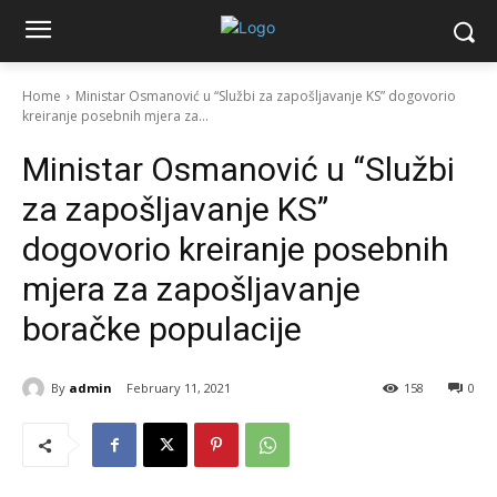
Home
Ministar Osmanović u “Službi za zapošljavanje KS” dogovorio
kreiranje posebnih mjera za...
Ministar Osmanović u “Službi
za zapošljavanje KS”
dogovorio kreiranje posebnih
mjera za zapošljavanje
boračke populacije
By
admin
February 11, 2021
158
0