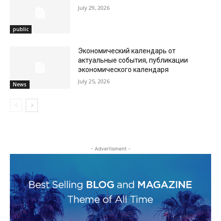
July 29, 2026
public
Экономический календарь от
актуальные события, публикации
экономического календаря
July 25, 2026
News
- Advertisment -