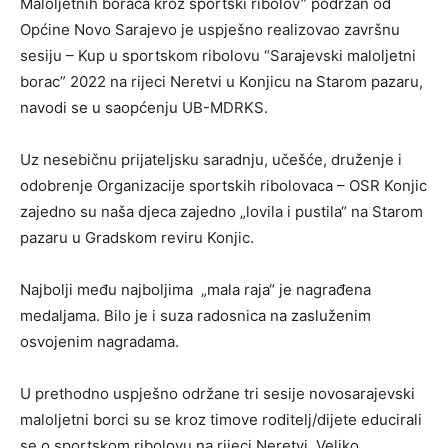
Maloljetnih boraca kroz sportski ribolov” podržan od
Općine Novo Sarajevo je uspješno realizovao završnu
sesiju – Kup u sportskom ribolovu “Sarajevski maloljetni
borac” 2022 na rijeci Neretvi u Konjicu na Starom pazaru,
navodi se u saopćenju UB-MDRKS.
Uz nesebičnu prijateljsku saradnju, učešće, druženje i
odobrenje Organizacije sportskih ribolovaca – OSR Konjic
zajedno su naša djeca zajedno „lovila i pustila“ na Starom
pazaru u Gradskom reviru Konjic.
Najbolji među najboljima „mala raja“ je nagrađena
medaljama. Bilo je i suza radosnica na zasluženim
osvojenim nagradama.
U prethodno uspješno održane tri sesije novosarajevski
maloljetni borci su se kroz timove roditelj/dijete educirali
se o sportskom ribolovu na rijeci Neretvi. Veliko