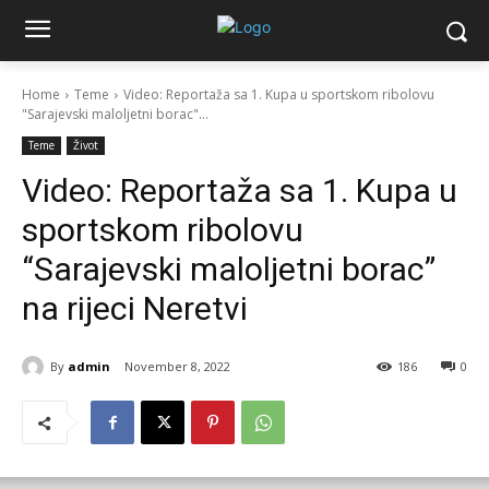
Home
Teme
Video: Reportaža sa 1. Kupa u sportskom ribolovu
"Sarajevski maloljetni borac"...
Teme
Život
Video: Reportaža sa 1. Kupa u
sportskom ribolovu
“Sarajevski maloljetni borac”
na rijeci Neretvi
By
admin
November 8, 2022
186
0