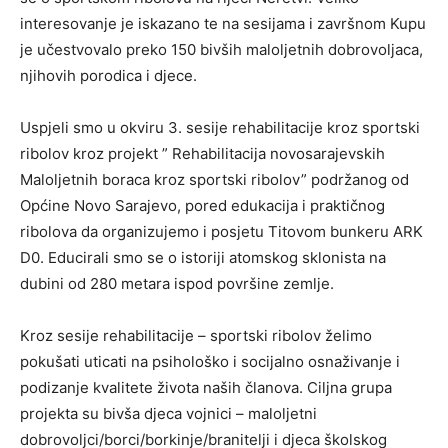
interesovanje je iskazano te na sesijama i završnom Kupu
je učestvovalo preko 150 bivših maloljetnih dobrovoljaca,
njihovih porodica i djece.
Uspjeli smo u okviru 3. sesije rehabilitacije kroz sportski
ribolov kroz projekt ” Rehabilitacija novosarajevskih
Maloljetnih boraca kroz sportski ribolov” podržanog od
Općine Novo Sarajevo, pored edukacija i praktičnog
ribolova da organizujemo i posjetu Titovom bunkeru ARK
D0. Educirali smo se o istoriji atomskog sklonista na
dubini od 280 metara ispod površine zemlje.
Kroz sesije rehabilitacije – sportski ribolov želimo
pokušati uticati na psihološko i socijalno osnaživanje i
podizanje kvalitete života naših članova. Ciljna grupa
projekta su bivša djeca vojnici – maloljetni
dobrovoljci/borci/borkinje/branitelji i djeca školskog