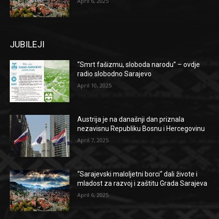
April 6, 2025
JUBILEJI
“Smrt fašizmu, sloboda narodu” – ovdje
radio slobodno Sarajevo
April 10, 2025
Austrija je na današnji dan priznala
nezavisnu Republiku Bosnu i Hercegovinu
April 7, 2025
“Sarajevski maloljetni borci“ dali živote i
mladost za razvoj i zaštitu Grada Sarajeva
April 6, 2025