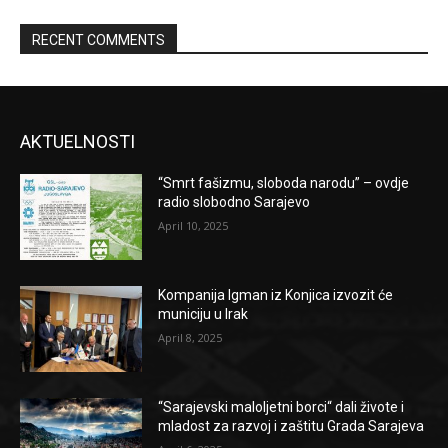
RECENT COMMENTS
AKTUELNOSTI
“Smrt fašizmu, sloboda narodu” – ovdje
radio slobodno Sarajevo
April 10, 2025
Kompanija Igman iz Konjica izvozit će
municiju u Irak
April 8, 2025
“Sarajevski maloljetni borci“ dali živote i
mladost za razvoj i zaštitu Grada Sarajeva