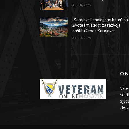
April 8, 2025
“Sarajevski maloljetni borci“ dal
živote i mladost za razvoj i
zaštitu Grada Sarajeva
April 6, 2025
O 
Vete
se t
sjeć
Herc