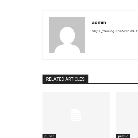
admin
https://boring-chatelet.49-
RELATED ARTICLES
public
public