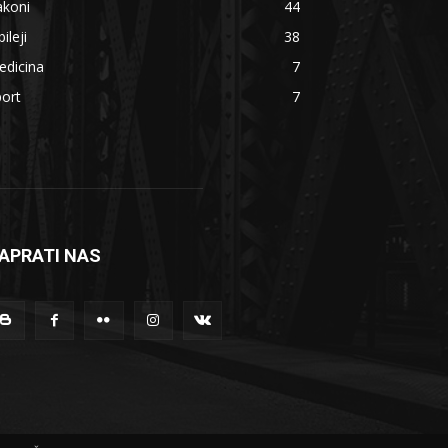
akoni
44
bileji
38
edicina
7
ort
7
APRATI NAS