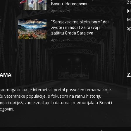
Z
Bosnu i Hercegovinu
Ju
April 7, 2025
M
i
“Sarajevski maloljetni borci“ dali
živote i mladost za razvoj i
Sp
zaštitu Grada Sarajeva
April 6, 2025
NAMA
Z
ranmagazin.ba je internetski portal posvećen temama koje
iču veteranske populacije, s fokusom na ratnu historiju,
anja i obilježavanje značajnih datuma i memorijala u Bosni i
egovini.