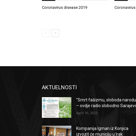
Coronavirus disease 2019
Coronavirus
AKTUELNOSTI
“Smrt fašizmu, sloboda narodu
– ovdje radio slobodno Sarajev
April 10, 2025
Kompanija Igman iz Konjica
izvozit će municiju u Irak