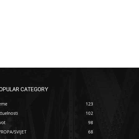
OPULAR CATEGORY
eme
123
tuelnosti
102
vot
98
VROPA/SVIJET
68