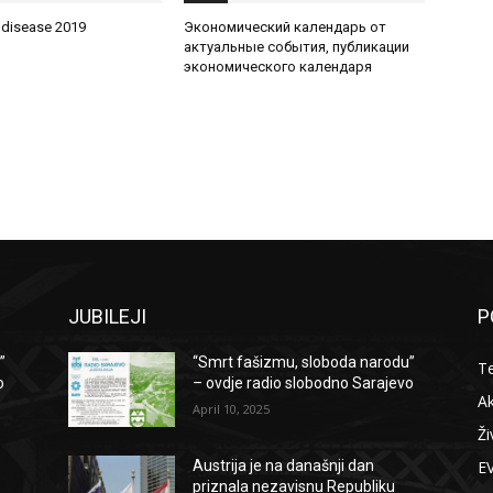
 disease 2019
Экономический календарь от
актуальные события, публикации
экономического календаря
JUBILEJI
P
”
“Smrt fašizmu, sloboda narodu”
T
o
– ovdje radio slobodno Sarajevo
Ak
April 10, 2025
Ži
E
Austrija je na današnji dan
priznala nezavisnu Republiku