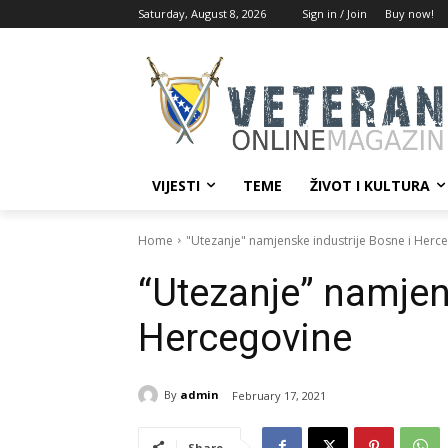
Saturday, August 8, 2026
Sign in / Join
Buy now!
VIJESTI
TEME
ŽIVOT I KULTURA
Home
"Utezanje" namjenske industrije Bosne i Herc
“Utezanje” namjen
Hercegovine
By
admin
February 17, 2021
Share