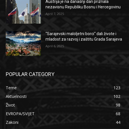
Austrija je na današnji dan priznala
nezavisnu Republiku Bosnu i Hercegovinu
April 7, 2025
“Sarajevski maloljetni borci“ dali živote i
mladost za razvoj i zaštitu Grada Sarajeva
April 6, 2025
POPULAR CATEGORY
Teme
123
Aktuelnosti
102
Život
98
EVROPA/SVIJET
68
Zakoni
44