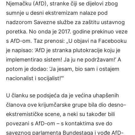
Njemačku (AfD), stranke čiji se dijelovi zbog
sumnje u desni ekstremizam nalaze pod
nadzorom Savezne službe za zaštitu ustavnog
poretka. No onda je 2017. godine prekinuo veze
s AfD-om. Taz prenosi: „U objavi na Facebooku
je napisao: ‘AfD je stranka plutokracije koju je
implementirao sistem! Ja ju ne podržavam!’ A
potom je dodao: ‘Ja jesam, bio sam i ostajem
nacionalist i socijalist!’“
U članku se podsjeća da je većina uhapšenih
članova ove krijumčarske grupe bila dio desno-
ekstremističke scene, a neki su također bili
povezani s AfD-om – s kontaktima sve do
saveznog parlamenta Bundestaga i vođe AfD-