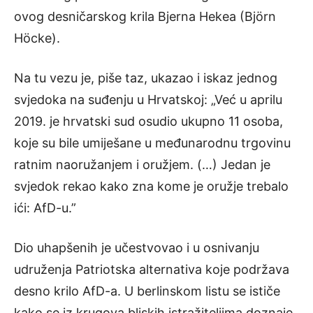
ovog desničarskog krila Bjerna Hekea (Björn
Höcke).
Na tu vezu je, piše taz, ukazao i iskaz jednog
svjedoka na suđenju u Hrvatskoj: „Već u aprilu
2019. je hrvatski sud osudio ukupno 11 osoba,
koje su bile umiješane u međunarodnu trgovinu
ratnim naoružanjem i oružjem. (…) Jedan je
svjedok rekao kako zna kome je oružje trebalo
ići: AfD-u.”
Dio uhapšenih je učestvovao i u osnivanju
udruženja Patriotska alternativa koje podržava
desno krilo AfD-a. U berlinskom listu se ističe
kako se iz krugova bliskih istražiteljima doznaje