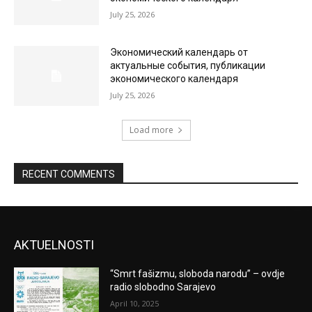
July 25, 2026
Экономический календарь от
актуальные события, публикации
экономического календаря
July 25, 2026
Load more
RECENT COMMENTS
AKTUELNOSTI
“Smrt fašizmu, sloboda narodu” – ovdje
radio slobodno Sarajevo
April 10, 2025