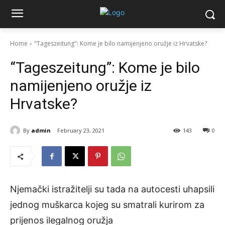
Home
"Tageszeitung": Kome je bilo namijenjeno oružje iz Hrvatske?
“Tageszeitung”: Kome je bilo
namijenjeno oružje iz
Hrvatske?
By
admin
February 23, 2021
143
0
Njemački istražitelji su tada na autocesti uhapsili
jednog muškarca kojeg su smatrali kurirom za
prijenos ilegalnog oružja