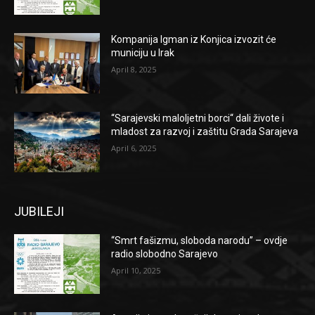
Kompanija Igman iz Konjica izvozit će
municiju u Irak
April 8, 2025
“Sarajevski maloljetni borci“ dali živote i
mladost za razvoj i zaštitu Grada Sarajeva
April 6, 2025
JUBILEJI
“Smrt fašizmu, sloboda narodu” – ovdje
radio slobodno Sarajevo
April 10, 2025