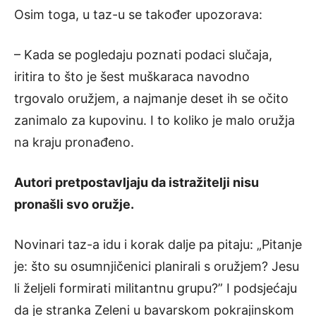
Osim toga, u taz-u se također upozorava:
– Kada se pogledaju poznati podaci slučaja,
iritira to što je šest muškaraca navodno
trgovalo oružjem, a najmanje deset ih se očito
zanimalo za kupovinu. I to koliko je malo oružja
na kraju pronađeno.
Autori pretpostavljaju da istražitelji nisu
pronašli svo oružje.
Novinari taz-a idu i korak dalje pa pitaju: „Pitanje
je: što su osumnjičenici planirali s oružjem? Jesu
li željeli formirati militantnu grupu?” I podsjećaju
da je stranka Zeleni u bavarskom pokrajinskom