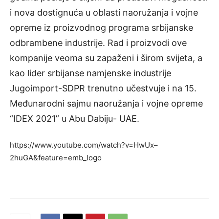
i nova dostignuća u oblasti naoružanja i vojne
opreme iz proizvodnog programa srbijanske
odbrambene industrije. Rad i proizvodi ove
kompanije veoma su zapaženi i širom svijeta, a
kao lider srbijanse namjenske industrije
Jugoimport-SDPR trenutno učestvuje i na 15.
Mеđunarodni sajmu naoružanja i vojnе oprеmе
“IDEX 2021” u Abu Dabiju- UAE.
https://www.youtube.com/watch?v=HwUx–
2huGA&feature=emb_logo