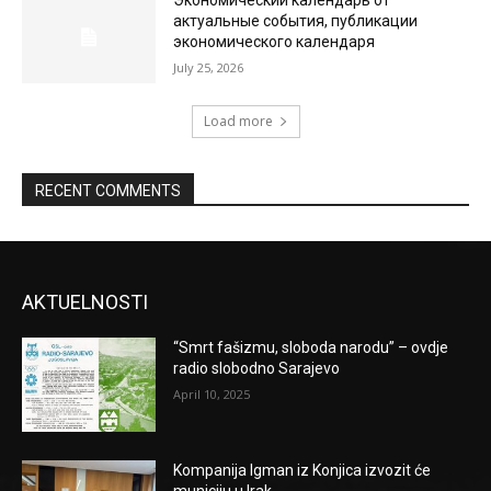
актуальные события, публикации
экономического календаря
July 25, 2026
Load more
RECENT COMMENTS
AKTUELNOSTI
“Smrt fašizmu, sloboda narodu” – ovdje
radio slobodno Sarajevo
April 10, 2025
Kompanija Igman iz Konjica izvozit će
municiju u Irak