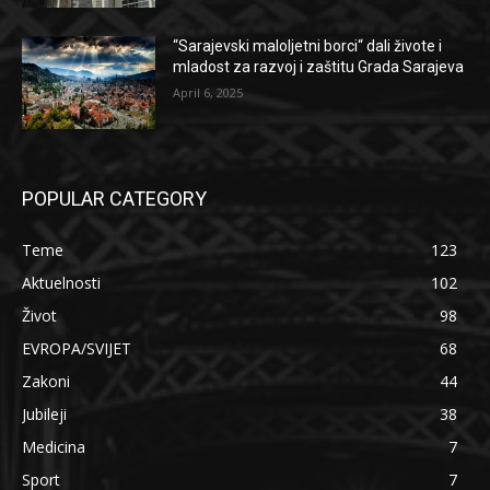
“Sarajevski maloljetni borci“ dali živote i
mladost za razvoj i zaštitu Grada Sarajeva
April 6, 2025
POPULAR CATEGORY
Teme
123
Aktuelnosti
102
Život
98
EVROPA/SVIJET
68
Zakoni
44
Jubileji
38
Medicina
7
Sport
7