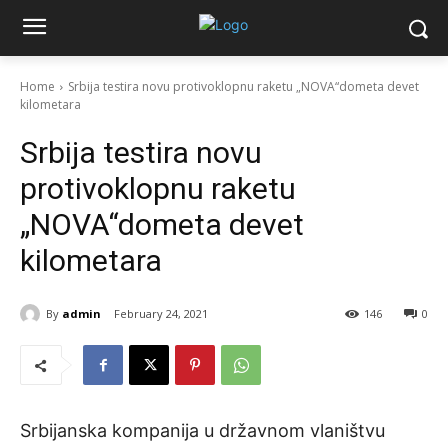
Home
Srbija testira novu protivoklopnu raketu „NOVA“dometa devet
kilometara
Srbija testira novu
protivoklopnu raketu
„NOVA“dometa devet
kilometara
By
admin
February 24, 2021
146
0
Srbijanska kompanija u državnom vlaništvu