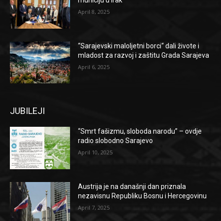
April 8, 2025
“Sarajevski maloljetni borci“ dali živote i
mladost za razvoj i zaštitu Grada Sarajeva
April 6, 2025
JUBILEJI
“Smrt fašizmu, sloboda narodu” – ovdje
radio slobodno Sarajevo
April 10, 2025
Austrija je na današnji dan priznala
nezavisnu Republiku Bosnu i Hercegovinu
April 7, 2025