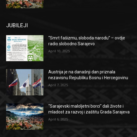
JUBILEJI
“Smrt fašizmu, sloboda narodu” – ovdje
radio slobodno Sarajevo
April 10, 2025
Austrija je na današnji dan priznala
nezavisnu Republiku Bosnu i Hercegovinu
April 7, 2025
“Sarajevski maloljetni borci“ dali živote i
mladost za razvoj i zaštitu Grada Sarajeva
April 6, 2025