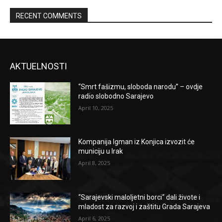
RECENT COMMENTS
AKTUELNOSTI
“Smrt fašizmu, sloboda narodu” – ovdje
radio slobodno Sarajevo
April 10, 2025
Kompanija Igman iz Konjica izvozit će
municiju u Irak
April 8, 2025
“Sarajevski maloljetni borci“ dali živote i
mladost za razvoj i zaštitu Grada Sarajeva
April 6, 2025