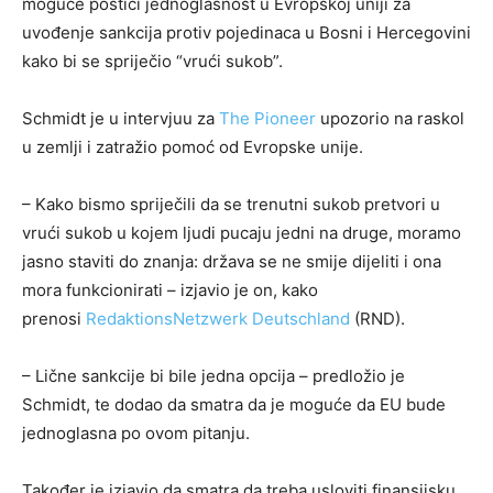
moguće postići jednoglasnost u Evropskoj uniji za
uvođenje sankcija protiv pojedinaca u Bosni i Hercegovini
kako bi se spriječio “vrući sukob”.
Schmidt je u intervjuu za
The Pioneer
upozorio na raskol
u zemlji i zatražio pomoć od Evropske unije.
– Kako bismo spriječili da se trenutni sukob pretvori u
vrući sukob u kojem ljudi pucaju jedni na druge, moramo
jasno staviti do znanja: država se ne smije dijeliti i ona
mora funkcionirati – izjavio je on, kako
prenosi
RedaktionsNetzwerk Deutschland
(RND).
– Lične sankcije bi bile jedna opcija – predložio je
Schmidt, te dodao da smatra da je moguće da EU bude
jednoglasna po ovom pitanju.
Također je izjavio da smatra da treba usloviti finansijsku