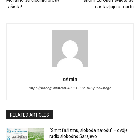
Moramo se ujediniti protiv
širom Europe i svijeta se
fašista!
nastavljaju u martu
admin
https://boring-chatelet.49-13-232-156.plesk.page
RELATED ARTICLES
“Smrt fašizmu, sloboda narodu” – ovdje
radio slobodno Sarajevo