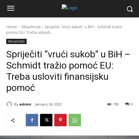
Home
Aktuelnosti
Spriječiti "vrući sukob" u BiH - Schmidt tražio
pomoć EU: Treba usloviti...
Aktuelnosti
Spriječiti “vrući sukob” u BiH –
Schmidt tražio pomoć EU:
Treba usloviti finansijsku
pomoć
By
admin
January 24, 2022
159
0