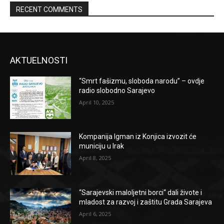
RECENT COMMENTS
AKTUELNOSTI
“Smrt fašizmu, sloboda narodu” – ovdje
radio slobodno Sarajevo
April 10, 2025
Kompanija Igman iz Konjica izvozit će
municiju u Irak
April 8, 2025
“Sarajevski maloljetni borci“ dali živote i
mladost za razvoj i zaštitu Grada Sarajeva
April 6, 2025