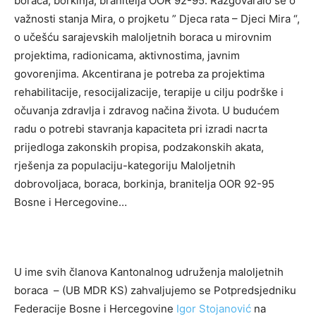
boraca, borkinja, branitelja OOR 92-95. Razgovaralo se o
važnosti stanja Mira, o projketu ” Djeca rata – Djeci Mira “,
o učešću sarajevskih maloljetnih boraca u mirovnim
projektima, radionicama, aktivnostima, javnim
govorenjima. Akcentirana je potreba za projektima
rehabilitacije, resocijalizacije, terapije u cilju podrške i
očuvanja zdravlja i zdravog načina života. U budućem
radu o potrebi stavranja kapaciteta pri izradi nacrta
prijedloga zakonskih propisa, podzakonskih akata,
rješenja za populaciju-kategoriju Maloljetnih
dobrovoljaca, boraca, borkinja, branitelja OOR 92-95
Bosne i Hercegovine…
U ime svih članova Kantonalnog udruženja maloljetnih
boraca – (UB MDR KS) zahvaljujemo se Potpredsjedniku
Federacije Bosne i Hercegovine
Igor Stojanović
na