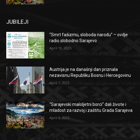
JUBILEJI
“Smrt fašizmu, sloboda narodu” – ovdje
radio slobodno Sarajevo
April 10, 2025
Austrija je na današnji dan priznala
nezavisnu Republiku Bosnu i Hercegovinu
April 7, 2025
“Sarajevski maloljetni borci“ dali živote i
mladost za razvoj i zaštitu Grada Sarajeva
April 6, 2025