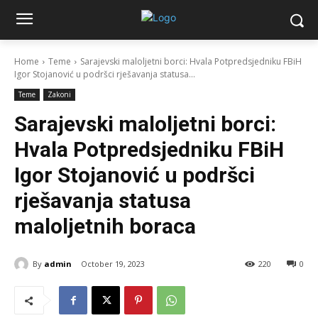
Home
Teme
Sarajevski maloljetni borci: Hvala Potpredsjedniku FBiH
Igor Stojanović u podršci rješavanja statusa...
Teme
Zakoni
Sarajevski maloljetni borci:
Hvala Potpredsjedniku FBiH
Igor Stojanović
u podršci
rješavanja statusa
maloljetnih boraca
By
admin
October 19, 2023
220
0