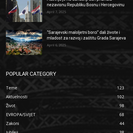
nezavisnu Republiku Bosnu i Hercegovinu
April 7, 2025
“Sarajevski maloljetni borci“ dali živote i
mladost za razvoj i zaštitu Grada Sarajeva
April 6, 2025
POPULAR CATEGORY
Teme
123
Aktuelnosti
102
Život
98
EVROPA/SVIJET
68
Zakoni
44
Jubileji
38