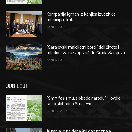
Kompanija Igman iz Konjica izvozit će
municiju u Irak
April 8, 2025
“Sarajevski maloljetni borci“ dali živote i
mladost za razvoj i zaštitu Grada Sarajeva
April 6, 2025
JUBILEJI
“Smrt fašizmu, sloboda narodu” – ovdje
radio slobodno Sarajevo
April 10, 2025
Austrija je na današnji dan priznala