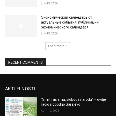
July 25, 2026
Экономический календарь от
актуальные события, публикации
экономического календаря
July 25, 2026
Load more
RECENT COMMENTS
AKTUELNOSTI
“Smrt fašizmu, sloboda narodu” – ovdje
radio slobodno Sarajevo
April 10, 2025