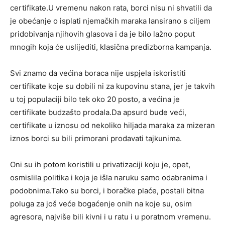
certifikate.U vremenu nakon rata, borci nisu ni shvatili da
je obećanje o isplati njemačkih maraka lansirano s ciljem
pridobivanja njihovih glasova i da je bilo lažno poput
mnogih koja će uslijediti, klasična predizborna kampanja.
Svi znamo da većina boraca nije uspjela iskoristiti
certifikate koje su dobili ni za kupovinu stana, jer je takvih
u toj populaciji bilo tek oko 20 posto, a većina je
certifikate budzašto prodala.Da apsurd bude veći,
certifikate u iznosu od nekoliko hiljada maraka za mizeran
iznos borci su bili primorani prodavati tajkunima.
Oni su ih potom koristili u privatizaciji koju je, opet,
osmislila politika i koja je išla naruku samo odabranima i
podobnima.Tako su borci, i boračke plaće, postali bitna
poluga za još veće bogaćenje onih na koje su, osim
agresora, najviše bili kivni i u ratu i u poratnom vremenu.