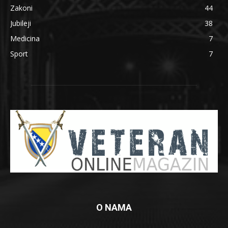
Zakoni
44
Jubileji
38
Medicina
7
Sport
7
O NAMA