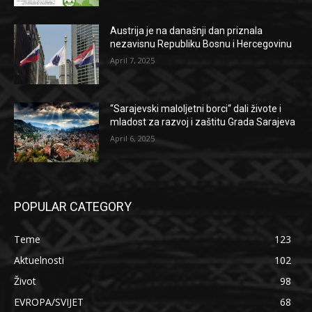
Austrija je na današnji dan priznala
nezavisnu Republiku Bosnu i Hercegovinu
April 7, 2025
“Sarajevski maloljetni borci“ dali živote i
mladost za razvoj i zaštitu Grada Sarajeva
April 6, 2025
POPULAR CATEGORY
Teme
123
Aktuelnosti
102
Život
98
EVROPA/SVIJET
68