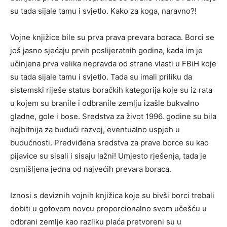
su tada sijale tamu i svjetlo. Kako za koga, naravno?!
Vojne knjižice bile su prva prava prevara boraca. Borci se
još jasno sjećaju prvih poslijeratnih godina, kada im je
učinjena prva velika nepravda od strane vlasti u FBiH koje
su tada sijale tamu i svjetlo. Tada su imali priliku da
sistemski riješe status boračkih kategorija koje su iz rata
u kojem su branile i odbranile zemlju izašle bukvalno
gladne, gole i bose. Sredstva za život 1996. godine su bila
najbitnija za budući razvoj, eventualno uspjeh u
budućnosti. Predviđena sredstva za prave borce su kao
pijavice su sisali i sisaju lažni! Umjesto rješenja, tada je
osmišljena jedna od najvećih prevara boraca.
Iznosi s deviznih vojnih knjižica koje su bivši borci trebali
dobiti u gotovom novcu proporcionalno svom učešću u
odbrani zemlje kao razliku plaća pretvoreni su u