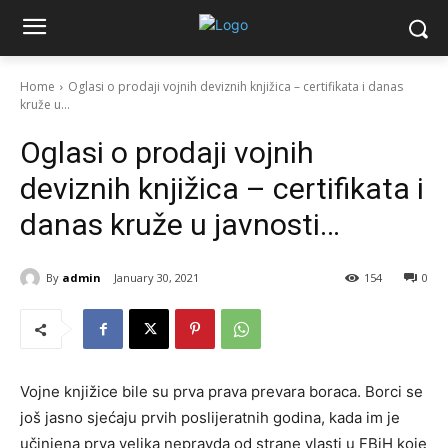
Home
Oglasi o prodaji vojnih deviznih knjižica – certifikata i danas
kruže u...
Oglasi o prodaji vojnih
deviznih knjižica – certifikata i
danas kruže u javnosti…
By
admin
January 30, 2021
154
0
Vojne knjižice bile su prva prava prevara boraca. Borci se
još jasno sjećaju prvih poslijeratnih godina, kada im je
učinjena prva velika nepravda od strane vlasti u FBiH koje