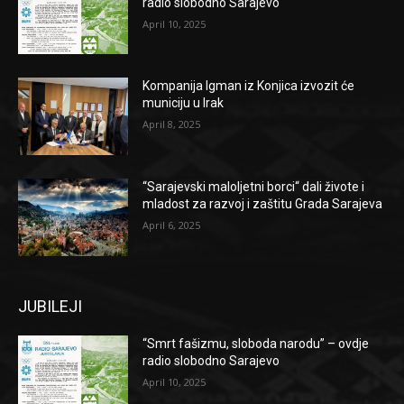
radio slobodno Sarajevo
April 10, 2025
Kompanija Igman iz Konjica izvozit će
municiju u Irak
April 8, 2025
“Sarajevski maloljetni borci“ dali živote i
mladost za razvoj i zaštitu Grada Sarajeva
April 6, 2025
JUBILEJI
“Smrt fašizmu, sloboda narodu” – ovdje
radio slobodno Sarajevo
April 10, 2025