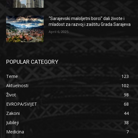
“Sarajevski maloljetni borci“ dali živote i
mladost za razvoj i zaštitu Grada Sarajeva
April 6, 2025
POPULAR CATEGORY
Teme
123
Aktuelnosti
102
Život
98
EVROPA/SVIJET
68
Zakoni
44
Jubileji
38
Medicina
7