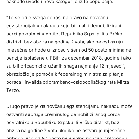
naknade uvode i nove kategorije iz te populacije.
“To se prije svega odnosi na pravo na novčanu
egzistencijalnu naknadu koju bi imali i demobilizirani
borci povratnici u entitet Republika Srpska ili u Brčko
distrikt, bez obzira na godine života, ako ne ostvaruju
mjesečne prihode u iznosu višem od 50 posto minimalne
penzije isplaćene u FBiH za decembar 2018. godine i ako
su bili pripadnici oružanih snaga najmanje 12 mjeseci”,
obrazložio je pomoćnik federalnog ministra za pitanja
boraca i invalida odbrambeno-oslobodilačkog rata Mirza
Terzo.
Drugo pravo je da novčanu egzistencijalnu naknadu može
ostvariti supruga preminulog demobiliziranog borca
povratnika u Republiku Srpsku ili Brčko distrikt, bez
obzira na godine života ukoliko ne ostvaruje mjesečne
prihode više od 50 posto minimalne penzije isplaćene u