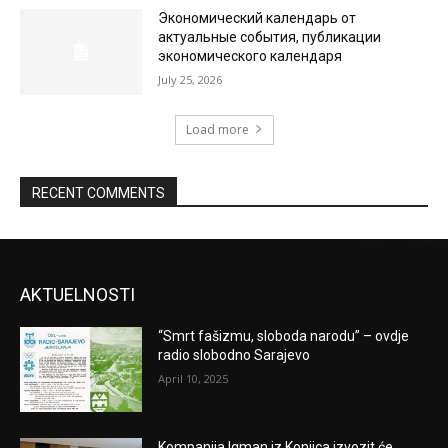
Экономический календарь от
актуальные события, публикации
экономического календаря
July 25, 2026
Load more
RECENT COMMENTS
AKTUELNOSTI
“Smrt fašizmu, sloboda narodu” – ovdje
radio slobodno Sarajevo
April 10, 2025
Kompanija Igman iz Konjica izvozit će