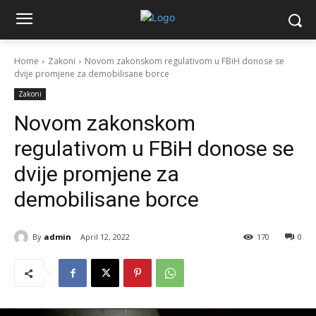
Home
Zakoni
Novom zakonskom regulativom u FBiH donose se
dvije promjene za demobilisane borce
Zakoni
Novom zakonskom
regulativom u FBiH donose se
dvije promjene za
demobilisane borce
By
admin
April 12, 2022
170
0