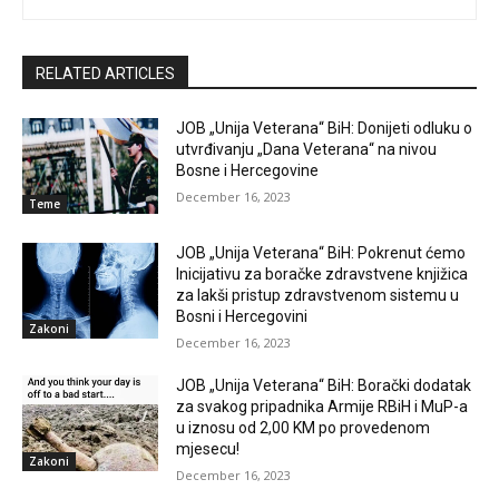
RELATED ARTICLES
JOB „Unija Veterana“ BiH: Donijeti odluku o
utvrđivanju „Dana Veterana“ na nivou
Bosne i Hercegovine
December 16, 2023
Teme
JOB „Unija Veterana“ BiH: Pokrenut ćemo
Inicijativu za boračke zdravstvene knjižica
za lakši pristup zdravstvenom sistemu u
Bosni i Hercegovini
Zakoni
December 16, 2023
JOB „Unija Veterana“ BiH: Borački dodatak
za svakog pripadnika Armije RBiH i MuP-a
u iznosu od 2,00 KM po provedenom
mjesecu!
Zakoni
December 16, 2023