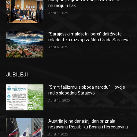
municiju u Irak
April 8, 2025
“Sarajevski maloljetni borci“ dali živote i
mladost za razvoj i zaštitu Grada Sarajeva
April 6, 2025
JUBILEJI
“Smrt fašizmu, sloboda narodu” – ovdje
radio slobodno Sarajevo
April 10, 2025
Austrija je na današnji dan priznala
nezavisnu Republiku Bosnu i Hercegovinu
April 7, 2025