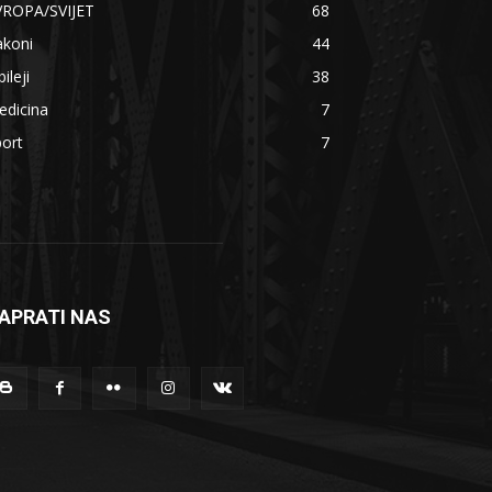
VROPA/SVIJET
68
akoni
44
bileji
38
edicina
7
ort
7
APRATI NAS