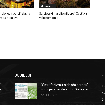
Aktuelnosti
maloljetni borci“ zlatna
Sarajevski maloljetni borci: Čestitka
grada Sarajeva
voljenom gradu
JUBILEJI
P
”
“Smrt fašizmu, sloboda narodu”
T
o
– ovdje radio slobodno Sarajevo
Ak
April 10, 2025
Ži