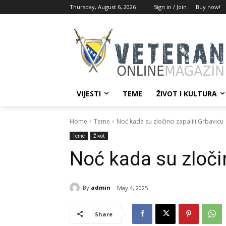
Thursday, August 6, 2026
Sign in / Join
Buy now!
VIJESTI
TEME
ŽIVOT I KULTURA
Home
Teme
Noć kada su zločinci zapalili Grbavicu
Teme
Život
Noć kada su zločin
By
admin
May 4, 2025
Share