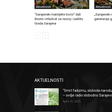
Aktuelnosti
Aktuelnosti
“Sarajevski maloljetni borci“ dali
„Sarajevski 
živote i mladost za razvoj i zaštitu
generacija 
Grada Sarajeva
AKTUELNOSTI
“Smrt fašizmu, sloboda narodu
– ovdje radio slobodno Sarajev
April 10, 2025