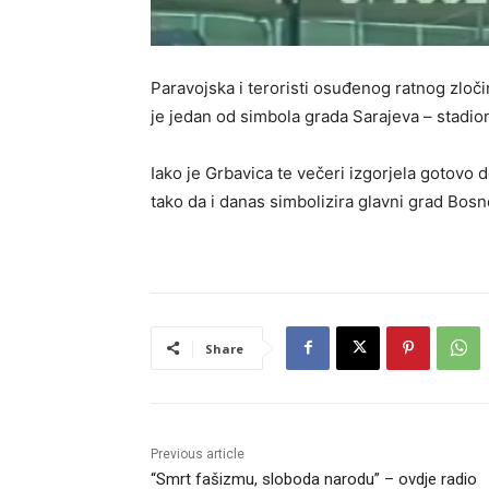
Paravojska i teroristi osuđenog ratnog zloč
je jedan od simbola grada Sarajeva – stadio
Iako je Grbavica te večeri izgorjela gotovo d
tako da i danas simbolizira glavni grad Bosn
Share
Previous article
“Smrt fašizmu, sloboda narodu” – ovdje radio