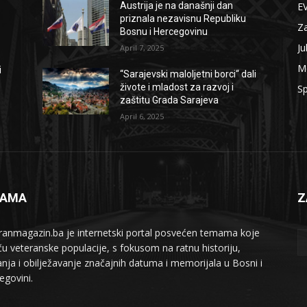
E
Austrija je na današnji dan
priznala nezavisnu Republiku
Z
Bosnu i Hercegovinu
Ju
April 7, 2025
M
i
“Sarajevski maloljetni borci“ dali
živote i mladost za razvoj i
Sp
zaštitu Grada Sarajeva
April 6, 2025
NAMA
Z
ranmagazin.ba je internetski portal posvećen temama koje
iču veteranske populacije, s fokusom na ratnu historiju,
anja i obilježavanje značajnih datuma i memorijala u Bosni i
egovini.