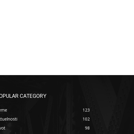
OPULAR CATEGORY
eme
123
tuelnosti
102
vot
98