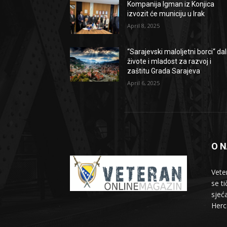
Kompanija Igman iz Konjica
izvozit će municiju u Irak
April 8, 2025
“Sarajevski maloljetni borci“ dal
živote i mladost za razvoj i
zaštitu Grada Sarajeva
April 6, 2025
O 
Vete
se t
sjeć
Herc