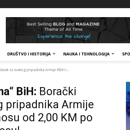
DRUŠTVO I HISTORIJA
NAUKA I TEHNOLOGIJA
SP
atak za svakog pripadnika Armije RBiH i...
na“ BiH:
Borački
 pripadnika Armije
nosu od 2,00 KM po