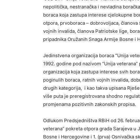
nepolitička, nestranačka i nevladina boračka
boraca koja zastupa interese cjelokupne bor
otpora, prvoboraca – dobrovoljaca, članova 
vojnih invalida, članova Patriotske lige, bor
pripadnika Oružanih Snaga Armije Bosne i 
Jedinstvena organizacija boraca “Unija vet
1992. godine pod nazivom “Unija veterana” 
organizacija koja zastupa interese svih bora
poginulih boraca, ratnih vojnih invalida, do
drugih kategorija, i kao takva upisana Rješ
više puta je preregistrovana shodno regulat
promjenama pozitivnih zakonskih propisa.
Odlukom Predsjedništva RBiH od 26. februar
veterana” pokreta otpora grada Sarajeva u 
Bosne i Hercegovine i 1. (prva) Osnivačka 