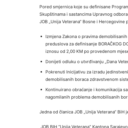
Pored smjernica koje su definisane Progra
Skupštinama i sastancima Upravnog odbora va
JOB „Unija Veterana“ Bosne i Hercegovine 
Izmjena Zakona o pravima demobilisanih 
preduslova za definisanje BORAČKOG DO
iznosu od 2,00 KM po provedenom mjese
Donijeti odluku o utvrđivanju „Dana Vet
Pokrenuti Inicijativu za izradu jedinstven
demobilisanih boraca zdravstvenom sist
Kontinuirano obraćanje i komunikacija s
nagomilanih problema demobilisanih bora
Jedna od članica JOB „Unija Veterana“ BiH 
JOB BIH “Unija Veterana” Kantona Sarajevo je