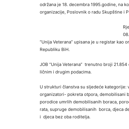
održana je 18. decembra 1995.godine, na koj
organizacije, Poslovnik o radu Skupštine i
Rj
08
“Unija Veterana” upisana je u registar kao 
Republiku BiH.
JOB “Unija Veterana” trenutno broji 21.854 
ličnim i drugim podacima.
U strukturi članstva su sljedeće kategorije:
organizatori- pokreta otpora, demobilisani bo
porodice umrlih demobilisanih boraca, porod
rata, supruge demobilisanih borca, djeca dem
i djeca bez oba roditelja.