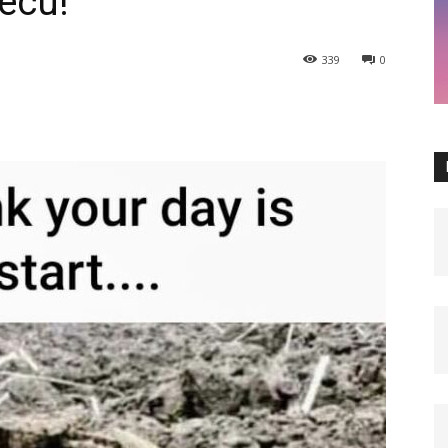
ecu!
339
0