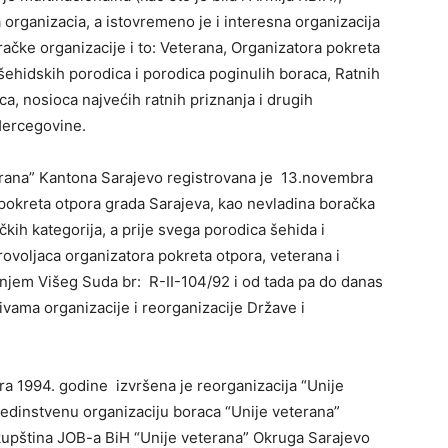
 organizacia, a istovremeno je i interesna organizacija
ačke organizacije i to: Veterana, Organizatora pokreta
šehidskih porodica i porodica poginulih boraca, Ratnih
aca, nosioca najvećih ratnih priznanja i drugih
Hercegovine.
erana” Kantona Sarajevo registrovana je 13.novembra
pokreta otpora grada Sarajeva, kao nevladina boračka
čkih kategorija, a prije svega porodica šehida i
brovoljaca organizatora pokreta otpora, veterana i
enjem Višeg Suda br: R-II-104/92 i od tada pa do danas
ivama organizacije i reorganizacije Države i
a 1994. godine izvršena je reorganizacija “Unije
Jedinstvenu organizaciju boraca “Unije veterana”
skupština JOB-a BiH “Unije veterana” Okruga Sarajevo