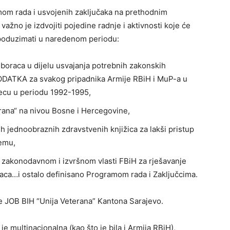
mom rada i usvojenih zaključaka na prethodnim
žno je izdvojiti pojedine radnje i aktivnosti koje će
poduzimati u naredenom periodu:
boraca u dijelu usvajanja potrebnih zakonskih
DATKA za svakog pripadnika Armije RBiH i MuP-a u
cu u periodu 1992-1995,
erana“ na nivou Bosne i Hercegovine,
ih jednoobraznih zdravstvenih knjižica za lakši pristup
emu,
a zakonodavnom i izvršnom vlasti FBiH za rješavanje
ca…i ostalo definisano Programom rada i Zaključcima.
je JOB BIH “Unija Veterana” Kantona Sarajevo.
 multinacionalna (kao što je bila i Armija RBiH),