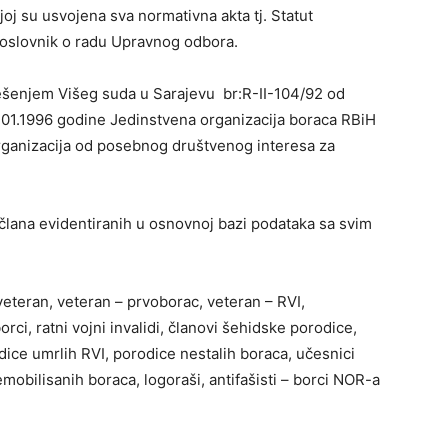
oj su usvojena sva normativna akta tj. Statut
 Poslovnik o radu Upravnog odbora.
ešenjem Višeg suda u Sarajevu br:R-II-104/92 od
.01.1996 godine Jedinstvena organizacija boraca RBiH
organizacija od posebnog društvenog interesa za
člana evidentiranih u osnovnoj bazi podataka sa svim
 veteran, veteran – prvoborac, veteran – RVI,
rci, ratni vojni invalidi, članovi šehidske porodice,
ice umrlih RVI, porodice nestalih boraca, učesnici
obilisanih boraca, logoraši, antifašisti – borci NOR-a