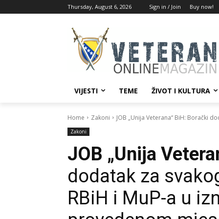
Thursday, August 6, 2026
Sign in / Join
Buy now!
VIJESTI
TEME
ŽIVOT I KULTURA
Home
Zakoni
JOB „Unija Veterana“ BiH: Borački dod
Zakoni
JOB „Unija Vetera
dodatak za svakog
RBiH i MuP-a u iz