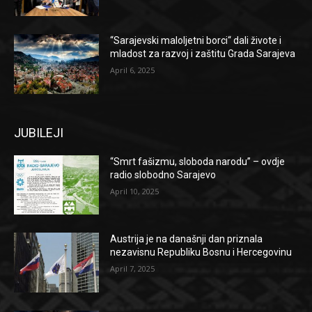
“Sarajevski maloljetni borci“ dali živote i
mladost za razvoj i zaštitu Grada Sarajeva
April 6, 2025
JUBILEJI
“Smrt fašizmu, sloboda narodu” – ovdje
radio slobodno Sarajevo
April 10, 2025
Austrija je na današnji dan priznala
nezavisnu Republiku Bosnu i Hercegovinu
April 7, 2025