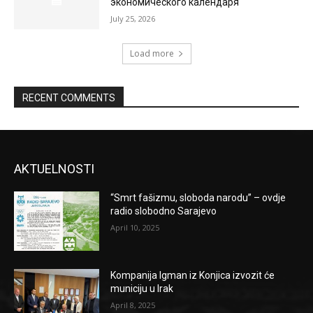
экономического календаря
July 25, 2026
Load more
RECENT COMMENTS
AKTUELNOSTI
“Smrt fašizmu, sloboda narodu” – ovdje
radio slobodno Sarajevo
April 10, 2025
Kompanija Igman iz Konjica izvozit će
municiju u Irak
April 8, 2025