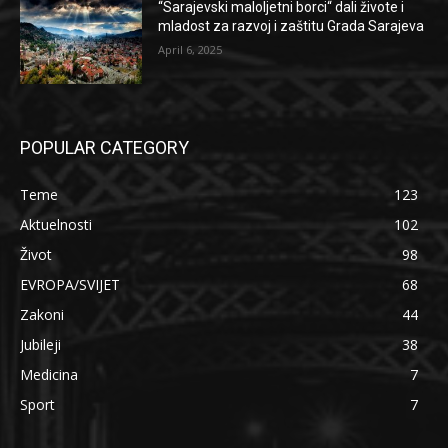
“Sarajevski maloljetni borci“ dali živote i
mladost za razvoj i zaštitu Grada Sarajeva
April 6, 2025
POPULAR CATEGORY
Teme
123
Aktuelnosti
102
Život
98
EVROPA/SVIJET
68
Zakoni
44
Jubileji
38
Medicina
7
Sport
7