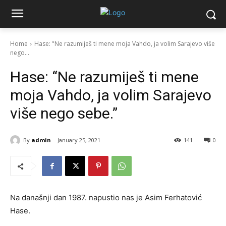
Home
Hase: "Ne razumiješ ti mene moja Vahdo, ja volim Sarajevo više
nego...
Hase: “Ne razumiješ ti mene
moja Vahdo, ja volim Sarajevo
više nego sebe.”
By
admin
January 25, 2021
141
0
Na današnji dan 1987. napustio nas je Asim Ferhatović
Hase.