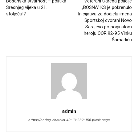
Bosanska stvarnost – politika
Veterani Odreda policije
Srednjeg vijeka u 21.
„BOSNA“ KS je pokrenulo
stoljeću!?
Inicijativu za dodjelu imena
Sportskoj dvorani Novo
Sarajevo po poginulom
heroju OOR 92-95 Vinku
Šamarliću
admin
https://boring-chatelet.49-13-232-156.plesk.page