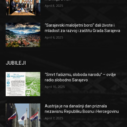
April 8, 2025
“Sarajevski maloljetni borci“ dali živote i
mladost za razvoj i zaštitu Grada Sarajeva
April 6, 2025
JUBILEJI
“Smrt fašizmu, sloboda narodu” – ovdje
radio slobodno Sarajevo
April 10, 2025
Austrija je na današnji dan priznala
nezavisnu Republiku Bosnu i Hercegovinu
April 7, 2025