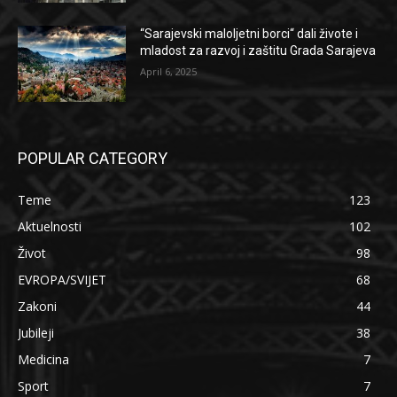
“Sarajevski maloljetni borci“ dali živote i
mladost za razvoj i zaštitu Grada Sarajeva
April 6, 2025
POPULAR CATEGORY
Teme
123
Aktuelnosti
102
Život
98
EVROPA/SVIJET
68
Zakoni
44
Jubileji
38
Medicina
7
Sport
7