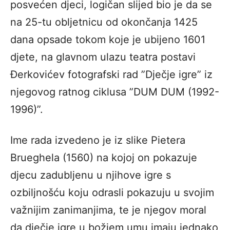
posvećen djeci, logičan slijed bio je da se
na 25-tu obljetnicu od okončanja 1425
dana opsade tokom koje je ubijeno 1601
djete, na glavnom ulazu teatra postavi
Đerkovićev fotografski rad ”Dječje igre” iz
njegovog ratnog ciklusa ”DUM DUM (1992-
1996)”.
Ime rada izvedeno je iz slike Pietera
Brueghela (1560) na kojoj on pokazuje
djecu zadubljenu u njihove igre s
ozbiljnošću koju odrasli pokazuju u svojim
važnijim zanimanjima, te je njegov moral
da dječje igre u božjem umu imaju jednako