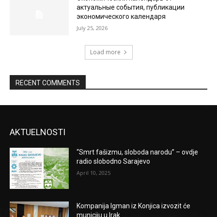
актуальные события, публикации
экономического календаря
July 25, 2026
Load more
RECENT COMMENTS
AKTUELNOSTI
“Smrt fašizmu, sloboda narodu” – ovdje
radio slobodno Sarajevo
April 10, 2025
Kompanija Igman iz Konjica izvozit će
municiju u Irak