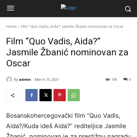
Home
Film "Quo Vadis, Aida?" Jasmile Žbanić nominovan za Oscar
Film “Quo Vadis, Aida?”
Jasmile Žbanić nominovan za
Oscar
By
admin
March 15, 2021
159
0
Bosanskohercegovački film “Quo Vadis,
Aida?/Kuda ideš Aida?” rediteljice Jasmile
Žbanić nominovan je za prestižnu nagradu