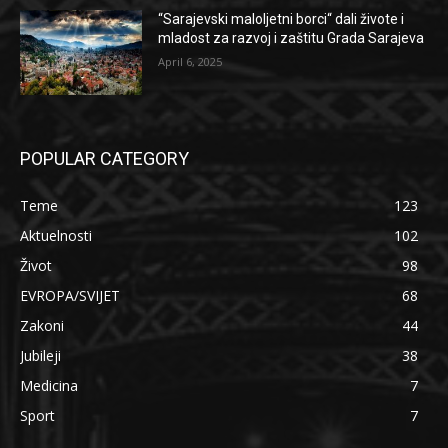
“Sarajevski maloljetni borci“ dali živote i
mladost za razvoj i zaštitu Grada Sarajeva
April 6, 2025
POPULAR CATEGORY
Teme
123
Aktuelnosti
102
Život
98
EVROPA/SVIJET
68
Zakoni
44
Jubileji
38
Medicina
7
Sport
7