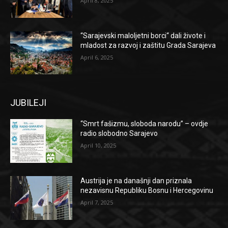
April 8, 2025
“Sarajevski maloljetni borci“ dali živote i
mladost za razvoj i zaštitu Grada Sarajeva
April 6, 2025
JUBILEJI
“Smrt fašizmu, sloboda narodu” – ovdje
radio slobodno Sarajevo
April 10, 2025
Austrija je na današnji dan priznala
nezavisnu Republiku Bosnu i Hercegovinu
April 7, 2025