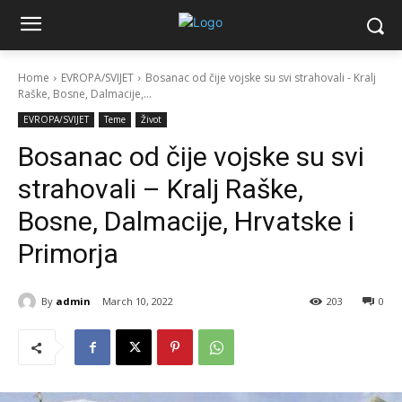
Home
EVROPA/SVIJET
Bosanac od čije vojske su svi strahovali - Kralj
Raške, Bosne, Dalmacije,...
EVROPA/SVIJET
Teme
Život
Bosanac od čije vojske su svi
strahovali – Kralj Raške,
Bosne, Dalmacije, Hrvatske i
Primorja
By
admin
March 10, 2022
203
0