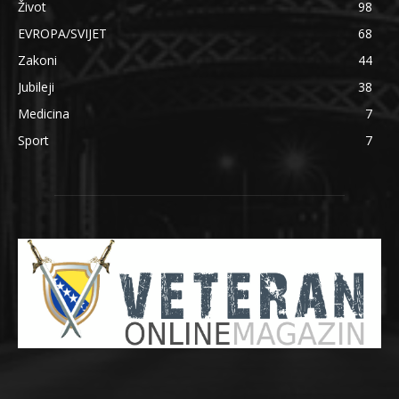
Život
98
EVROPA/SVIJET
68
Zakoni
44
Jubileji
38
Medicina
7
Sport
7