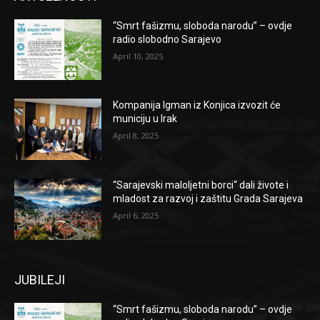
“Smrt fašizmu, sloboda narodu” – ovdje
radio slobodno Sarajevo
April 10, 2025
Kompanija Igman iz Konjica izvozit će
municiju u Irak
April 8, 2025
“Sarajevski maloljetni borci“ dali živote i
mladost za razvoj i zaštitu Grada Sarajeva
April 6, 2025
JUBILEJI
“Smrt fašizmu, sloboda narodu” – ovdje