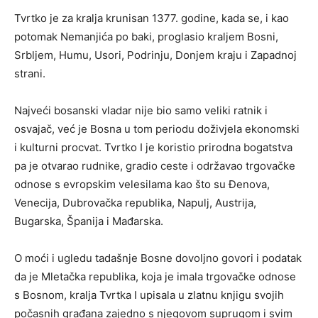
Tvrtko je za kralja krunisan 1377. godine, kada se, i kao
potomak Nemanjića po baki, proglasio kraljem Bosni,
Srbljem, Humu, Usori, Podrinju, Donjem kraju i Zapadnoj
strani.
Najveći bosanski vladar nije bio samo veliki ratnik i
osvajač, već je Bosna u tom periodu doživjela ekonomski
i kulturni procvat. Tvrtko I je koristio prirodna bogatstva
pa je otvarao rudnike, gradio ceste i održavao trgovačke
odnose s evropskim velesilama kao što su Đenova,
Venecija, Dubrovačka republika, Napulj, Austrija,
Bugarska, Španija i Mađarska.
O moći i ugledu tadašnje Bosne dovoljno govori i podatak
da je Mletačka republika, koja je imala trgovačke odnose
s Bosnom, kralja Tvrtka I upisala u zlatnu knjigu svojih
počasnih građana zajedno s njegovom suprugom i svim