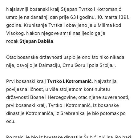
Najslavniji bosanski kralj Stjepan Tvrtko I Kotromanić
umro je na današnji dan prije 631 godinu, 10. marta 1391.
godine. Krunisanje Tvrtka I obavljeno je u Milima kod
Visokog. Nakon njegove smrti naslijedio ga je
rođak
Stjepan Dabiša
.
Otac bosanske državnosti uspio je ono što niko nikada
nije, osvojio je Dalmaciju, Crnu Goru i pola Srbija…
Prvi bosanski kralj
Tvrtko I. Kotromanić
. Najvažnija
povijesna ličnost, u više stoljetnom kontinuitetu
državnosti Bosne i Hercegovine, otac njene suverenosti,
prvi bosanski kralj, Tvrtko I Kotromanić, Iz bosanske
dinastije Kotromanića, iz Srebrenika, je bio potomak po
ocu.
Po majci je bio iz hrvatske dinastije Šubić iz Klisa. Po baki