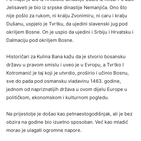
Jelisaveti je bio iz srpske dinastije Nemanjića. Ono što
nije pošlo za rukom, ni kralju Zvonimiru, ni caru i kralju
Dušanu, uspjelo je Tvrtku, da ujedini slavenski jug pod
okriljem Bosne. On je uspio da ujedini i Srbiju i Hrvatsku i
Dalmaciju pod okriljem Bosne.
Historičari za Kulina Bana kažu da je stvorio bosansku
državu u pravom smislu i uveo je u Evropu, a Tvrtko I
Kotromanić je taj koji je utvrdio, proširio i učinio Bosnu,
sve do pada pod osmansku vladavinu 1463. godine,
jednom od napriznatijih država u ovom dijelu Europe u
političkom, ekonomskom i kulturnom pogledu.
Na prijestolje je došao kao petnaestogodišnjak, ali je bez
obzira na godine bio izuetno sposoban. Već kao mladić
morao je ulagati ogromne napore.