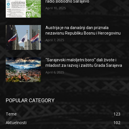
radio slobodno Sarajevo
April 10, 2025
Austrija je na današnji dan priznala
nezavisnu Republiku Bosnu i Hercegovinu
April 7, 2025
“Sarajevski maloljetni borci“ dali živote i
mladost za razvoj i zaštitu Grada Sarajeva
April 6, 2025
POPULAR CATEGORY
Teme
123
Aktuelnosti
102