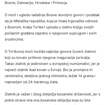
Bosne, Dalmacije, Hrvatske i Primorja.
O moći i ugledu tadašnje Bosne dovoljno govori i podatak
da je Mletačka republika, koja je imala trgovačke odnose
s Bosnom, kralja Tvrtka I upisala u zlatnu knjigu svojih
počasnih građana zajedno s njegovom suprugom i svim
srodnicima.
O Tvrtkovoj moći možda najbolje govore čuveni zlatnici
koji su kovani prilikom njegove inaguracije za kralja.
Takav zlatnik je jedinstven u evropskoj numizmatici, jer je
najveći zlatnik ikad kovan u Evropi. Bio je promjera tri
centimetra, debljine jednog milimetra, težak 14 grama i
napravljen od 24-karatnog zlata.
Zlatnik je važan i zbog obilježja bosanske državnosti, jer s
jedne strane ima ona bosanska obilježja koja su bila