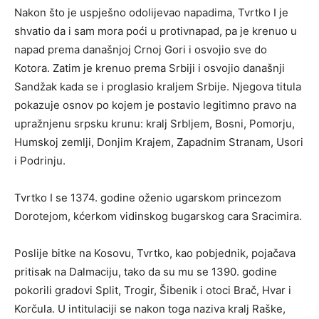
Nakon što je uspješno odolijevao napadima, Tvrtko I je
shvatio da i sam mora poći u protivnapad, pa je krenuo u
napad prema današnjoj Crnoj Gori i osvojio sve do
Kotora. Zatim je krenuo prema Srbiji i osvojio današnji
Sandžak kada se i proglasio kraljem Srbije. Njegova titula
pokazuje osnov po kojem je postavio legitimno pravo na
upražnjenu srpsku krunu: kralj Srbljem, Bosni, Pomorju,
Humskoj zemlji, Donjim Krajem, Zapadnim Stranam, Usori
i Podrinju.
Tvrtko I se 1374. godine oženio ugarskom princezom
Dorotejom, kćerkom vidinskog bugarskog cara Sracimira.
Poslije bitke na Kosovu, Tvrtko, kao pobjednik, pojačava
pritisak na Dalmaciju, tako da su mu se 1390. godine
pokorili gradovi Split, Trogir, Šibenik i otoci Brač, Hvar i
Korčula. U intitulaciji se nakon toga naziva kralj Raške,