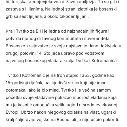
historijska srednjevjekovna državna obilježja. To su grb i
zastava s ljiljanima. Na jednoj strani zlatnika je bosanski
grb sa šest ljiljana, a okolo također ljiljani.
Kralj Tvrtko za BiH je jedna od najznačajnijih figura i
potvrda njenog državnog kontinuiteta i suvereniteta.
Bosansko kraljevstvo je svoje najslavnije dane doživjelo u
drugoj polovini 14. Stoljeća upravo pod vodstvom
najvećeg bosanskog vladara kralja Tvrtka I Kotromanića.
Tvrtko I Kotromanić je na tron stupio 1353. godine kao
15-godišnji dječak, naslijedivši strica koji nije imao
potomaka. Iako je bio mlad, Tvrtko I je već na samom
početku svoje vladavine pokazao mudrost vladanja koja
mu je kasnije omogućila veliki ugled u srednjevjekovnoj
Evropi. Ubrzo nakon njegovog dolaska na vlast, ugarski
kralj šalje dvije vojske na Bosnu, ali je nije uspio pokoriti.