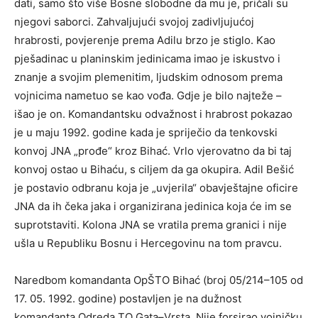
dati, samo što više Bosne slobodne da mu je, pričali su
njegovi saborci. Zahvaljujući svojoj zadivljujućoj
hrabrosti, povjerenje prema Adilu brzo je stiglo. Kao
pješadinac u planinskim jedinicama imao je iskustvo i
znanje a svojim plemenitim, ljudskim odnosom prema
vojnicima nametuo se kao vođa. Gdje je bilo najteže –
išao je on. Komandantsku odvažnost i hrabrost pokazao
je u maju 1992. godine kada je spriječio da tenkovski
konvoj JNA „prođe“ kroz Bihać. Vrlo vjerovatno da bi taj
konvoj ostao u Bihaću, s ciljem da ga okupira. Adil Bešić
je postavio odbranu koja je „uvjerila“ obavještajne oficire
JNA da ih čeka jaka i organizirana jedinica koja će im se
suprotstaviti. Kolona JNA se vratila prema granici i nije
ušla u Republiku Bosnu i Hercegovinu na tom pravcu.
Naredbom komandanta OpŠTO Bihać (broj 05/214–105 od
17. 05. 1992. godine) postavljen je na dužnost
komandanta Odreda TO Gata–Vrsta. Nije forsirao vojničku