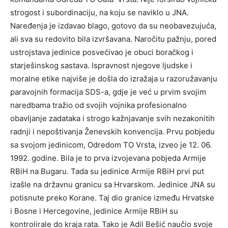
strogost i subordinaciju, na koju se naviklo u JNA.
Naređenja je izdavao blago, gotovo da su neobavezujuća,
ali sva su redovito bila izvršavana. Naročitu pažnju, pored
ustrojstava jedinice posvećivao je obuci boračkog i
starješinskog sastava. Ispravnost njegove ljudske i
moralne etike najviše je došla do izražaja u razoružavanju
paravojnih formacija SDS-a, gdje je već u prvim svojim
naredbama tražio od svojih vojnika profesionalno
obavljanje zadataka i strogo kažnjavanje svih nezakonitih
radnji i nepoštivanja Ženevskih konvencija. Prvu pobjedu
sa svojom jedinicom, Odredom TO Vrsta, izveo je 12. 06.
1992. godine. Bila je to prva izvojevana pobjeda Armije
RBiH na Bugaru. Tada su jedinice Armije RBiH prvi put
izašle na državnu granicu sa Hrvarskom. Jedinice JNA su
potisnute preko Korane. Taj dio granice između Hrvatske
i Bosne i Hercegovine, jedinice Armije RBiH su
kontrolirale do kraja rata. Tako je Adil Bešić naučio svoje