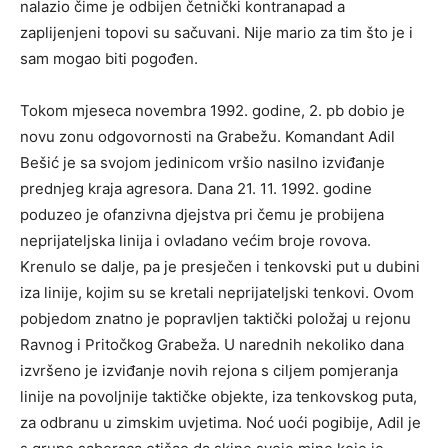
nalazio čime je odbijen četnički kontranapad a
zaplijenjeni topovi su sačuvani. Nije mario za tim što je i
sam mogao biti pogođen.
Tokom mjeseca novembra 1992. godine, 2. pb dobio je
novu zonu odgovornosti na Grabežu. Komandant Adil
Bešić je sa svojom jedinicom vršio nasilno izviđanje
prednjeg kraja agresora. Dana 21. 11. 1992. godine
poduzeo je ofanzivna djejstva pri čemu je probijena
neprijateljska linija i ovladano većim broje rovova.
Krenulo se dalje, pa je presječen i tenkovski put u dubini
iza linije, kojim su se kretali neprijateljski tenkovi. Ovom
pobjedom znatno je popravljen taktički položaj u rejonu
Ravnog i Pritočkog Grabeža. U narednih nekoliko dana
izvršeno je izviđanje novih rejona s ciljem pomjeranja
linije na povoljnije taktičke objekte, iza tenkovskog puta,
za odbranu u zimskim uvjetima. Noć uoći pogibije, Adil je