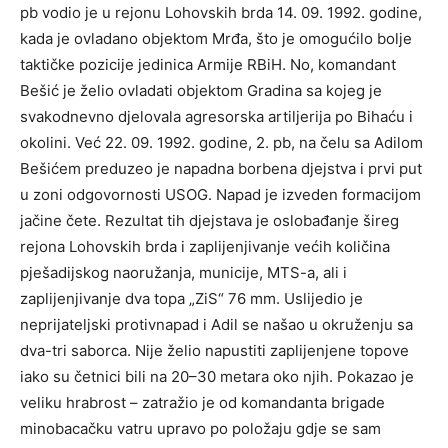
pb vodio je u rejonu Lohovskih brda 14. 09. 1992. godine,
kada je ovladano objektom Mrđa, što je omogućilo bolje
taktičke pozicije jedinica Armije RBiH. No, komandant
Bešić je želio ovladati objektom Gradina sa kojeg je
svakodnevno djelovala agresorska artiljerija po Bihaću i
okolini. Već 22. 09. 1992. godine, 2. pb, na čelu sa Adilom
Bešićem preduzeo je napadna borbena djejstva i prvi put
u zoni odgovornosti USOG. Napad je izveden formacijom
jačine čete. Rezultat tih djejstava je oslobađanje šireg
rejona Lohovskih brda i zaplijenjivanje većih količina
pješadijskog naoružanja, municije, MTS-a, ali i
zaplijenjivanje dva topa „ZiS“ 76 mm. Uslijedio je
neprijateljski protivnapad i Adil se našao u okruženju sa
dva-tri saborca. Nije želio napustiti zaplijenjene topove
iako su četnici bili na 20–30 metara oko njih. Pokazao je
veliku hrabrost – zatražio je od komandanta brigade
minobacačku vatru upravo po položaju gdje se sam