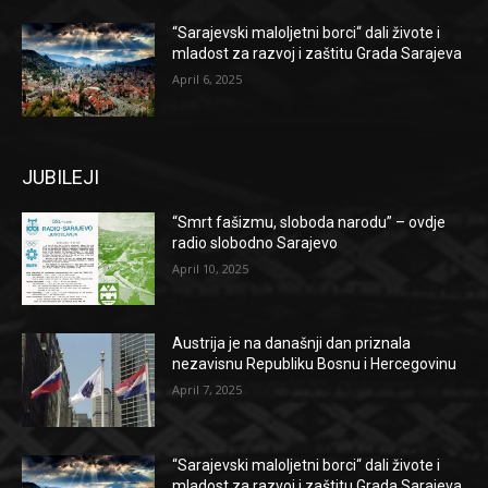
“Sarajevski maloljetni borci“ dali živote i
mladost za razvoj i zaštitu Grada Sarajeva
April 6, 2025
JUBILEJI
“Smrt fašizmu, sloboda narodu” – ovdje
radio slobodno Sarajevo
April 10, 2025
Austrija je na današnji dan priznala
nezavisnu Republiku Bosnu i Hercegovinu
April 7, 2025
“Sarajevski maloljetni borci“ dali živote i
mladost za razvoj i zaštitu Grada Sarajeva