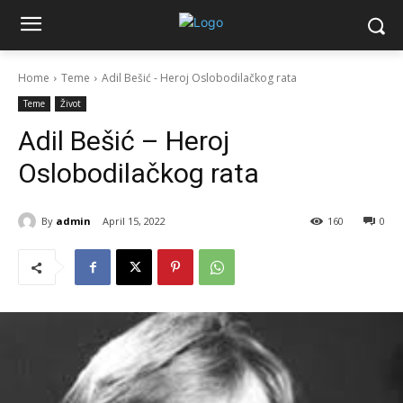
Home
Teme
Adil Bešić - Heroj Oslobodilačkog rata
Teme
Život
Adil Bešić – Heroj
Oslobodilačkog rata
By
admin
April 15, 2022
160
0