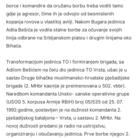
borce i komandire da oružanu borbu treba voditi tamo
gdje je agresor, čime ih je odvojio od besmislenih
kopanja rovova u vlastitoj avliji. Nakom Bugara jedinica
Adila Bešića je vodila stalne borbe za očuvanje svojih
linija odbrane na Srbljanskom platou i drugim linijama oko
Bihaća.
Transformacijom jedinica TO i formiranjem brigada, sa
Adilom Bešićem na čelu dio jedinica TO Vrsta, ušao je u
sastav Druge bihačke muslimansko-hrvatske pješadijske
brigade (2. MHbr kasnije je preimenovana u 502. vbbr).
Naredbom komandanta Unsko- sanske operativne grupe
(USOG 5. korpusa Armije RBiH) broj 05/535 od 25. 07.
1992.godine, postavljen je na dužnost komandanta 2.
pješadijskog bataljona – Vrsta, u sastavu 2. MHbr. Na
novoj dužnosti predano je radio na ustrojstvu,
organiziranju i obučavanju jedinica. Prve borbe njegov 2.