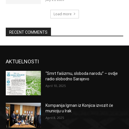
Load more
RECENT COMMENTS
AKTUELNOSTI
“Smrt fašizmu, sloboda narodu” – ovdje
radio slobodno Sarajevo
April 10, 2025
Kompanija Igman iz Konjica izvozit će
municiju u Irak
April 8, 2025