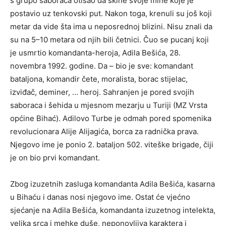
s grupo saboraca otišao da skine svoje mine koje je
postavio uz tenkovski put. Nakon toga, krenuli su još koji
metar da vide šta ima u neposrednoj blizini. Nisu znali da
su na 5–10 metara od njih bili četnici. Čuo se pucanj koji
je usmrtio komandanta-heroja, Adila Bešića, 28.
novembra 1992. godine. Da – bio je sve: komandant
bataljona, komandir čete, moralista, borac stijelac,
izviđač, deminer, … heroj. Sahranjen je pored svojih
saboraca i šehida u mjesnom mezarju u Turiji (MZ Vrsta
općine Bihać). Adilovo Turbe je odmah pored spomenika
revolucionara Alije Alijagića, borca za radnička prava.
Njegovo ime je ponio 2. bataljon 502. viteške brigade, čiji
je on bio prvi komandant.
Zbog izuzetnih zasluga komandanta Adila Bešića, kasarna
u Bihaću i danas nosi njegovo ime. Ostat će vjećno
sjećanje na Adila Bešića, komandanta izuzetnog intelekta,
velika srca i mehke duše, neponovljiva karakt
era i