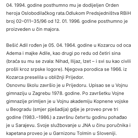
04. 1994. godine posthumno mu je dodijeljen Orden
heroja Oslobodilačkog rata.Odlukom Predsjedništva RBiH
broj 02–011–35/96 od 12. 01. 1996. godine posthumno je
proizveden u čin majora.
Bešić Adil rođen je 05. 04. 1964. godine u Kozarcu od oca
Adema i majke Adile, kao drugi po redu od četiri sina
(braća su mu se zvala: Nihad, Ilijaz, Izet – i svi su kao civili
prošli kroz srpske logore). Njegova porodica se 1966. iz
Kozarca preselila u obližnji Prijedor.
Osnovnu školu završio je u Prijedoru. Upisao se u Vojnu
gimnaziju u Zagrebu 1978. godine. Po završetku Vojne
gimnazije primljen je u Vojnu akademiju Kopnene vojske
u Beogradu (smjer pješadija) gdje je proveo prve tri
godine (1983.–1986.) a završnu četvrtu godinu pohađao
je u Sarajevu. Svoje službovanje u JNA u činu poručnika i
kapetana proveo je u Garnizonu Tolmin u Sloveniji.