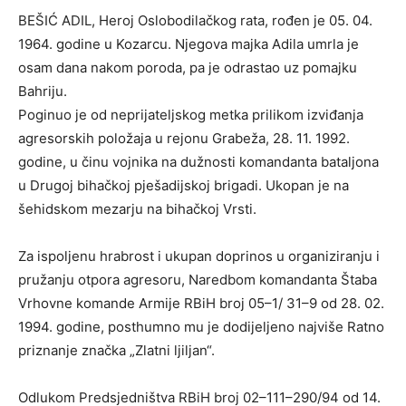
BEŠIĆ ADIL, Heroj Oslobodilačkog rata, rođen je 05. 04.
1964. godine u Kozarcu. Njegova majka Adila umrla je
osam dana nakom poroda, pa je odrastao uz pomajku
Bahriju.
Poginuo je od neprijateljskog metka prilikom izviđanja
agresorskih položaja u rejonu Grabeža, 28. 11. 1992.
godine, u činu vojnika na dužnosti komandanta bataljona
u Drugoj bihačkoj pješadijskoj brigadi. Ukopan je na
šehidskom mezarju na bihačkoj Vrsti.
Za ispoljenu hrabrost i ukupan doprinos u organiziranju i
pružanju otpora agresoru, Naredbom komandanta Štaba
Vrhovne komande Armije RBiH broj 05–1/ 31–9 od 28. 02.
1994. godine, posthumno mu je dodijeljeno najviše Ratno
priznanje značka „Zlatni ljiljan“.
Odlukom Predsjedništva RBiH broj 02–111–290/94 od 14.