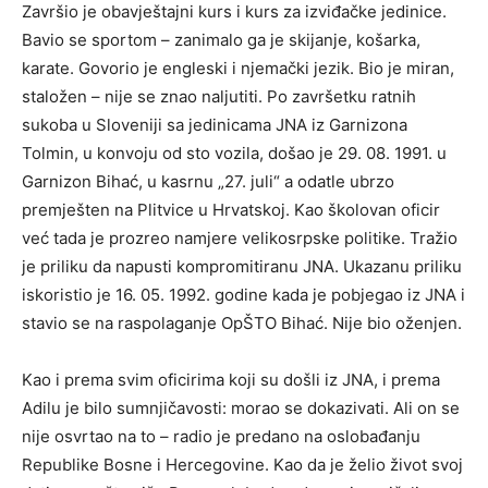
Završio je obavještajni kurs i kurs za izviđačke jedinice.
Bavio se sportom – zanimalo ga je skijanje, košarka,
karate. Govorio je engleski i njemački jezik. Bio je miran,
staložen – nije se znao naljutiti. Po završetku ratnih
sukoba u Sloveniji sa jedinicama JNA iz Garnizona
Tolmin, u konvoju od sto vozila, došao je 29. 08. 1991. u
Garnizon Bihać, u kasrnu „27. juli“ a odatle ubrzo
premješten na Plitvice u Hrvatskoj. Kao školovan oficir
već tada je prozreo namjere velikosrpske politike. Tražio
je priliku da napusti kompromitiranu JNA. Ukazanu priliku
iskoristio je 16. 05. 1992. godine kada je pobjegao iz JNA i
stavio se na raspolaganje OpŠTO Bihać. Nije bio oženjen.
Kao i prema svim oficirima koji su došli iz JNA, i prema
Adilu je bilo sumnjičavosti: morao se dokazivati. Ali on se
nije osvrtao na to – radio je predano na oslobađanju
Republike Bosne i Hercegovine. Kao da je želio život svoj