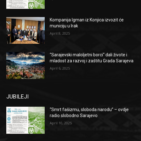
Kompanija Igman iz Konjica izvozit će
municiju u Irak
April 8, 2025
“Sarajevski maloljetni borci“ dali živote i
mladost za razvoj i zaštitu Grada Sarajeva
April 6, 2025
JUBILEJI
“Smrt fašizmu, sloboda narodu” – ovdje
radio slobodno Sarajevo
April 10, 2025