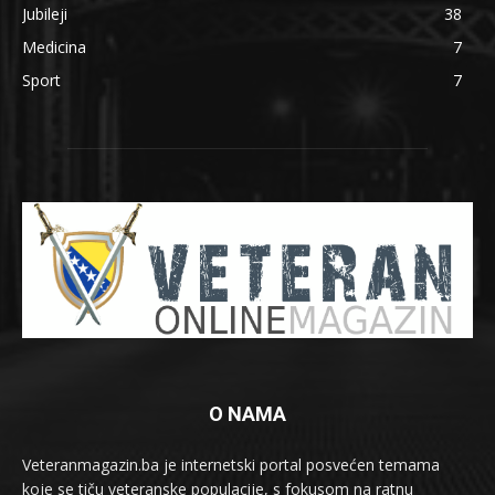
Jubileji
38
Medicina
7
Sport
7
O NAMA
Veteranmagazin.ba je internetski portal posvećen temama
koje se tiču veteranske populacije, s fokusom na ratnu