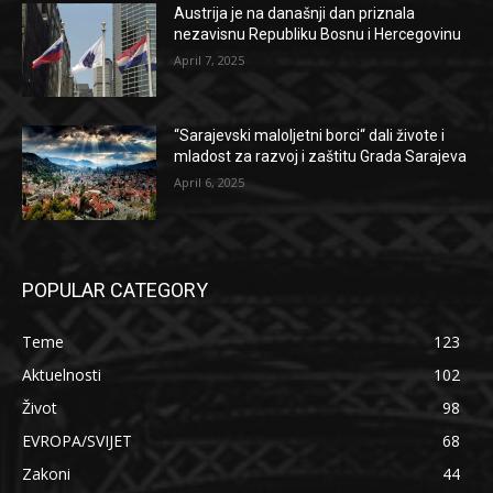
Austrija je na današnji dan priznala
nezavisnu Republiku Bosnu i Hercegovinu
April 7, 2025
“Sarajevski maloljetni borci“ dali živote i
mladost za razvoj i zaštitu Grada Sarajeva
April 6, 2025
POPULAR CATEGORY
Teme
123
Aktuelnosti
102
Život
98
EVROPA/SVIJET
68
Zakoni
44