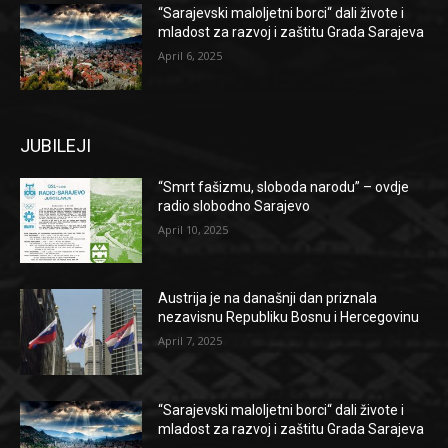
“Sarajevski maloljetni borci“ dali živote i
mladost za razvoj i zaštitu Grada Sarajeva
April 6, 2025
JUBILEJI
“Smrt fašizmu, sloboda narodu” – ovdje
radio slobodno Sarajevo
April 10, 2025
Austrija je na današnji dan priznala
nezavisnu Republiku Bosnu i Hercegovinu
April 7, 2025
“Sarajevski maloljetni borci“ dali živote i
mladost za razvoj i zaštitu Grada Sarajeva