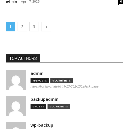
admin
-
April 7, 2025
0
1
2
3
TOP AUTHORS
admin
492 POSTS
0 COMMENTS
https://boring-chatelet.49-13-232-156.plesk.page
backupadmin
0 POSTS
0 COMMENTS
wp-backup