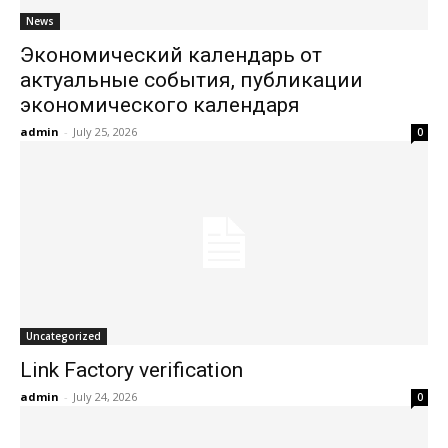
News
Экономический календарь от
актуальные события, публикации
экономического календаря
admin
-
July 25, 2026
0
Uncategorized
Link Factory verification
admin
-
July 24, 2026
0