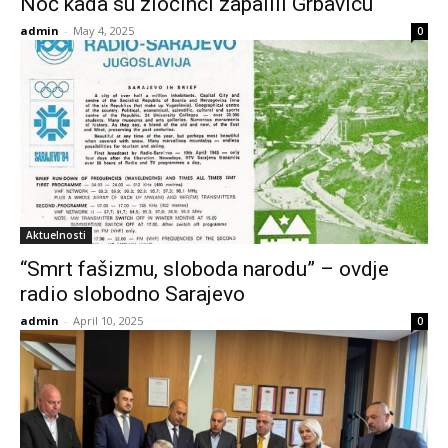
Noć kada su zločinci zapalili Grbavicu
admin
-
May 4, 2025
0
Aktuelnosti
“Smrt fašizmu, sloboda narodu” – ovdje
radio slobodno Sarajevo
admin
-
April 10, 2025
0