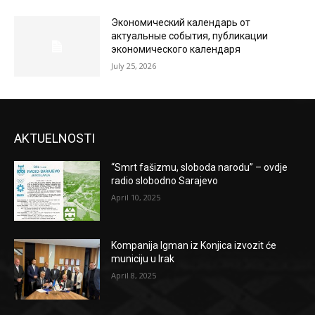
Экономический календарь от
актуальные события, публикации
экономического календаря
July 25, 2026
AKTUELNOSTI
“Smrt fašizmu, sloboda narodu” – ovdje
radio slobodno Sarajevo
April 10, 2025
Kompanija Igman iz Konjica izvozit će
municiju u Irak
April 8, 2025